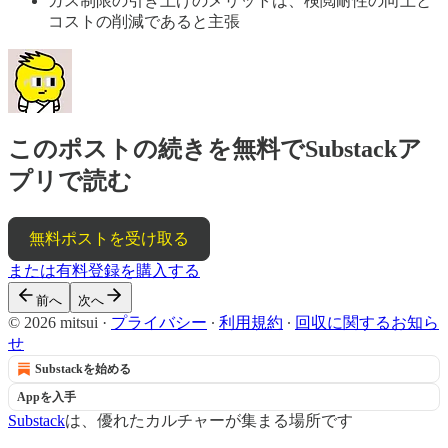
ガス制限の引き上げのメリットは、検閲耐性の向上と
コストの削減であると主張
このポストの続きを無料でSubstackア
プリで読む
無料ポストを受け取る
または有料登録を購入する
前へ
次へ
© 2026 mitsui
·
プライバシー
∙
利用規約
∙
回収に関するお知ら
せ
Substackを始める
Appを入手
Substack
は、優れたカルチャーが集まる場所です