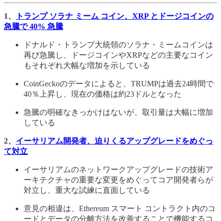
1、
トランプ ソラナ ミーム コイン、XRP とドージコインの
急騰で 40% 急騰
ドナルド・トランプ大統領のソラナ・ミームコインは
再び急騰し、ドージコインやXRPなどの主要なコイン
もそれぞれ大幅な増加を示している
CoinGeckoのデータによると、TRUMPは過去24時間で
40％上昇し、現在の価格は約23ドルとなった
急騰の明確なきっかけはないが、取引量は大幅に増加
している
2、
イーサリアム開発者、迫りくるアップグレードをめぐっ
て対立
イーサリアムのネットワークアップグレードの技術ア
ーキテクチャの重要な変更をめぐってコア開発者らが
対立し、重大な試練に直面している
意見の相違は、Ethereum スマート コントラクト内のコ
ードとデータの分離方法を改善することで機能するコ