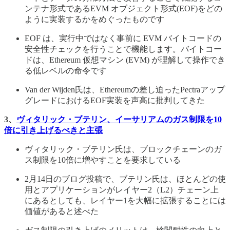
ンテナ形式であるEVM オブジェクト形式(EOF)をどの
ように実装するかをめぐったものです
EOF は、実行中ではなく事前に EVM バイトコードの
安全性チェックを行うことで機能します。バイトコー
ドは、Ethereum 仮想マシン (EVM) が理解して操作でき
る低レベルの命令です
Van der Wijden氏は、Ethereumの差し迫ったPectraアップ
グレードにおけるEOF実装を声高に批判してきた
3、
ヴィタリック・ブテリン、イーサリアムのガス制限を10
倍に引き上げるべきと主張
ヴィタリック・ブテリン氏は、ブロックチェーンのガ
ス制限を10倍に増やすことを要求している
2月14日のブログ投稿で、ブテリン氏は、ほとんどの使
用とアプリケーションがレイヤー2（L2）チェーン上
にあるとしても、レイヤー1を大幅に拡張することには
価値があると述べた