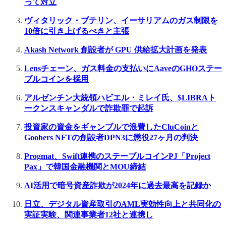
って対立
ヴィタリック・ブテリン、イーサリアムのガス制限を
10倍に引き上げるべきと主張
Akash Network 創設者が GPU 供給拡大計画を発表
Lensチェーン、ガス料金の支払いにAaveのGHOステー
ブルコインを採用
アルゼンチン大統領ハビエル・ミレイ氏、$LIBRAト
ークンスキャンダルで詐欺罪で起訴
投資家の資金をギャンブルで浪費したCluCoinと
Goobers NFTの創設者DPN3に懲役27ヶ月の判決
Progmat、Swift連携のステーブルコインPJ「Project
Pax」で韓国金融機関とMOU締結
AI活用で暗号資産詐欺が2024年に過去最高を記録か
日立、デジタル資産取引のAML実効性向上と共同化の
実証実験、関連事業者12社と連携し