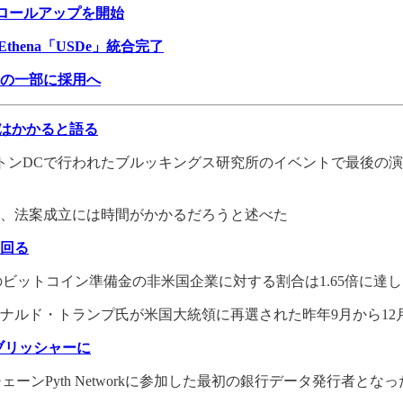
L2ロールアップを開始
Ethena「USDe」統合完了
の一部に採用へ
間はかかると語る
ントンDCで行われたブルッキングス研究所のイベントで最後の
、法案成立には時間がかかるだろうと述べた
上回る
企業のビットコイン準備金の非米国企業に対する割合は1.65倍に達
ナルド・トランプ氏が米国大統領に再選された昨年9月から12
 パブリッシャーに
ェーンPyth Networkに参加した最初の銀行データ発行者となっ