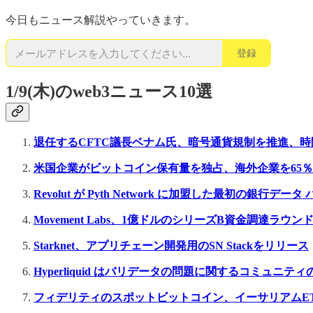
今日もニュース解説やっていきます。
登録
1/9(木)のweb3ニュース10選
退任するCFTC議長ベナム氏、暗号通貨規制を推進、
米国企業がビットコイン保有量を独占、海外企業を65
Revolut が Pyth Network に加盟した最初の銀行デ
Movement Labs、1億ドルのシリーズB資金調達ラウ
Starknet、アプリチェーン開発用のSN Stackをリリース
Hyperliquid はバリデータの問題に関するコミュニテ
フィデリティのスポットビットコイン、イーサリアムE