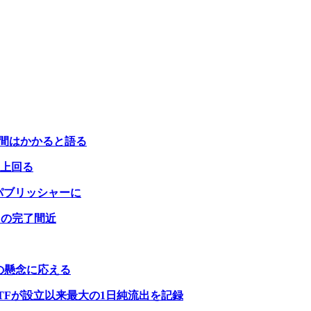
時間はかかると語る
％上回る
ータ パブリッシャーに
ンドの完了間近
ィの懸念に応える
TFが設立以来最大の1日純流出を記録