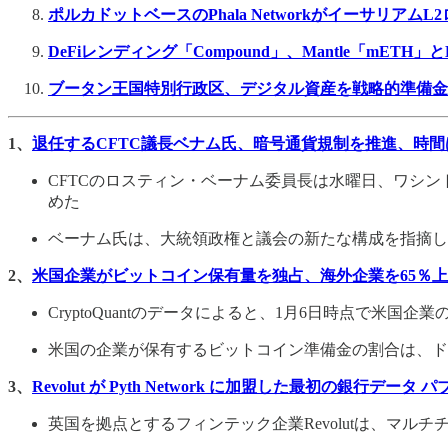
ポルカドットベースのPhala Networkがイーサリアム
DeFiレンディング「Compound」、Mantle「mETH」と
ブータン王国特別行政区、デジタル資産を戦略的準備金
1、
退任するCFTC議長ベナム氏、暗号通貨規制を推進、時
CFTCのロスティン・ベーナム委員長は水曜日、ワシ
めた
ベーナム氏は、大統領政権と議会の新たな構成を指摘し
2、
米国企業がビットコイン保有量を独占、海外企業を65％
CryptoQuantのデータによると、1月6日時点で米国
米国の企業が保有するビットコイン準備金の割合は、ド
3、
Revolut が Pyth Network に加盟した最初の銀行データ
英国を拠点とするフィンテック企業Revolutは、マルチチ