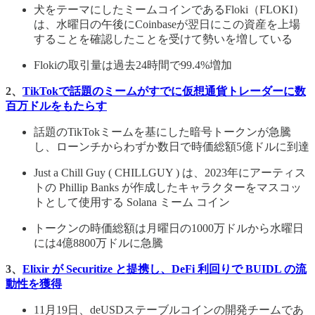
犬をテーマにしたミームコインであるFloki（FLOKI）
は、水曜日の午後にCoinbaseが翌日にこの資産を上場
することを確認したことを受けて勢いを増している
Flokiの取引量は過去24時間で99.4%増加
2、
TikTokで話題のミームがすでに仮想通貨トレーダーに数
百万ドルをもたらす
話題のTikTokミームを基にした暗号トークンが急騰
し、ローンチからわずか数日で時価総額5億ドルに到達
Just a Chill Guy ( CHILLGUY ) は、2023年にアーティス
トの Phillip Banks が作成したキャラクターをマスコッ
トとして使用する Solana ミーム コイン
トークンの時価総額は月曜日の1000万ドルから水曜日
には4億8800万ドルに急騰
3、
Elixir が Securitize と提携し、DeFi 利回りで BUIDL の流
動性を獲得
11月19日、deUSDステーブルコインの開発チームであ