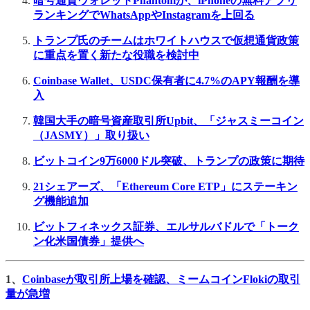
暗号通貨ウォレットPhantomが、iPhoneの無料アプリ
ランキングでWhatsAppやInstagramを上回る
トランプ氏のチームはホワイトハウスで仮想通貨政策
に重点を置く新たな役職を検討中
Coinbase Wallet、USDC保有者に4.7%のAPY報酬を導
入
韓国大手の暗号資産取引所Upbit、「ジャスミーコイン
（JASMY）」取り扱い
ビットコイン9万6000ドル突破、トランプの政策に期待
21シェアーズ、「Ethereum Core ETP」にステーキン
グ機能追加
ビットフィネックス証券、エルサルバドルで「トーク
ン化米国債券」提供へ
1、
Coinbaseが取引所上場を確認、ミームコインFlokiの取引
量が急増