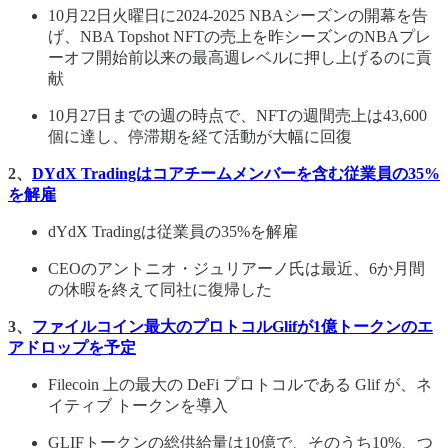
10月22日火曜日に2024-2025 NBAシーズンの開幕を告
げ、NBA Topshot NFTの売上を昨シーズンのNBAプレ
ーオフ開始前以来の最高週レベルに押し上げるのに貢
献
10月27日までの週の時点で、NFTの週間売上は43,600
個に達し、停滞期を経て活動が大幅に回復
2、
DYdX Tradingはコアチームメンバーを含む従業員の35%
を解雇
dYdX Tradingは従業員の35%を解雇
CEOのアントニオ・ジュリアーノ氏は最近、6か月間
の休暇を終えて同社に復帰した
3、
ファイルコイン最大のプロトコルGlifが1億トークンのエ
アドロップを予定
Filecoin 上の最大の DeFi プロトコルである Glif が、ネ
イティブ トークンを導入
GLIFトークンの総供給量は10億で、そのうち10%、つ