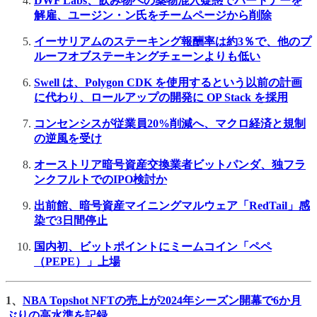
DWF Labs、飲み物への薬物混入疑惑でパートナーを
解雇、ユージン・ン氏をチームページから削除
イーサリアムのステーキング報酬率は約3％で、他のプ
ルーフオブステーキングチェーンよりも低い
Swell は、Polygon CDK を使用するという以前の計画
に代わり、ロールアップの開発に OP Stack を採用
コンセンシスが従業員20%削減へ、マクロ経済と規制
の逆風を受け
オーストリア暗号資産交換業者ビットパンダ、独フラ
ンクフルトでのIPO検討か
出前館、暗号資産マイニングマルウェア「RedTail」感
染で3日間停止
国内初、ビットポイントにミームコイン「ペペ
（PEPE）」上場
1、
NBA Topshot NFTの売上が2024年シーズン開幕で6か月
ぶりの高水準を記録