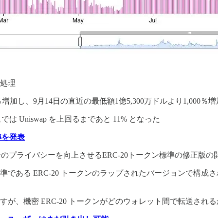
を処理
0％増加し、9月14日の直近の最低額1億5,300万ドルより1,000
では Uniswap を上回るまであと 11% となった
標準を発表
ザーのプライバシーを向上させるERC-20トークン標準の修正版
である ERC-20 トークンのラップされたバージョンで構
が、機密 ERC-20 トークンがどのウォレット間で転送され