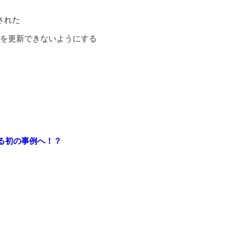
された
高を更新できないようにする
立する初の事例へ！？