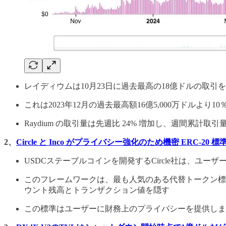
レイディウムは10月23日に過去最高の18億ドルの取引
これは2023年12月の過去最高額16億5,000万ドルより1
Raydium の取引量は先週比 24% 増加し、週間累計取引量
2、
Circle と Inco がプライバシー強化のため機密 ERC-20 
USDCステーブルコインを開発するCircle社は、ユー
このフレームワークは、最も人気のある代替トークン標準
ウント残高とトランザクション値を隠す
この標準はユーザーに財務上のプライバシーを提供します