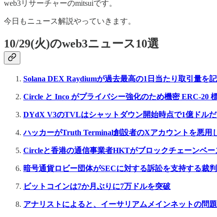
web3リサーチャーのmitsuiです。
今日もニュース解説やっていきます。
10/29(火)のweb3ニュース10選
Solana DEX Raydiumが過去最高の1日当たり取引量を
Circle と Inco がプライバシー強化のため機密 ERC-20
DYdX V3のTVLはシャットダウン開始時点で1億ド
ハッカーがTruth Terminal創設者のXアカウント
Circleと香港の通信事業者HKTがブロックチェーン
暗号通貨ロビー団体がSECに対する訴訟を支持する裁
ビットコインは7か月ぶりに7万ドルを突破
アナリストによると、イーサリアムメインネットの問題