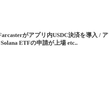
0選】Farcasterがアプリ内USDC決済を導入
lana ETFの申請が上場 etc..