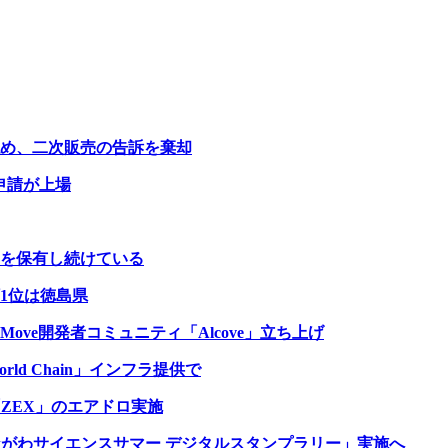
認め、二次販売の告訴を棄却
Fの申請が上場
を保有し続けている
1位は徳島県
ve開発者コミュニティ「Alcove」立ち上げ
d Chain」インフラ提供で
「ZEX」のエアドロ実施
ながわサイエンスサマー デジタルスタンプラリー」実施へ