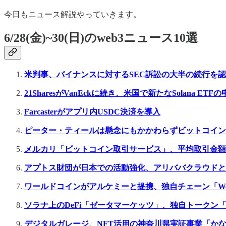
今日もニュース解説やっていきます。
6/28(金)~30(日)のweb3ニュース10選
米判事、バイナンスに対するSEC訴訟の大半の続行を
21SharesがVanEckに続き、米国で新たなSolana ET
Farcasterがアプリ内USDC決済を導入
ピーター・ティールは懸念にもかかわらずビットコイン
メルカリ「ビットコイン取引サービス」、平均取引金額
アプトス財団が日本での活動強化、アリババクラウドとMo
ワールドコインがアルケミーと提携、独自チェーン「Worl
ソラナ上のDeFi「ゼータマーケッツ」、独自トークン
デジタルガレージ、NFT活用の神奈川県実証事業「か