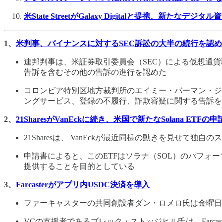
米State StreetがGalaxy Digitalと提携、新たなデジ
1、
米判事、バイナンスに対するSEC訴訟の大半の続行を認
連邦判事は、米証券取引委員会（SEC）による仮想通貨取
告訴を含むその他の告訴の進行を認めた
コロンビア特別区地方裁判所のエイミー・バーマン・ジャクソ
ングサービス、登録の不履行、詐欺容疑に関する告訴を
2、
21SharesがVanEckに続き、米国で新たなSolana ETFの
21Sharesは、 VanEckが最近同様の動きを見せて独自のスポッ
申請書によると、このETFはソラナ（SOL）のパフォ
提供することを目的としている
3、
Farcasterがアプリ内USDC決済を導入
ファーキャスターの共同創設者ダン・ロメロ氏は金曜日
VCの支援者であるブレック・ストッジヒル氏は、Farc