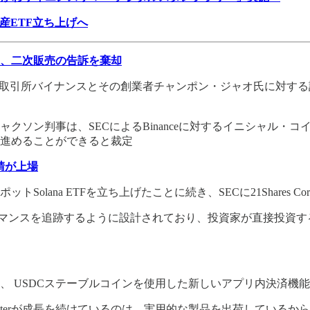
タル資産ETF立ち上げへ
め、二次販売の告訴を棄却
引所バイナンスとその創業者チャンポン・ジャオ氏に対する訴訟の
ン判事は、SECによるBinanceに対するイニシャル・コイン
進めることができると裁定
申請が上場
トSolana ETFを立ち上げたことに続き、SECに21Shares Cor
ーマンスを追跡するように設計されており、投資家が直接投資す
、 USDCステーブルコインを使用した新しいアプリ内決済機
asterが成長を続けているのは、実用的な製品を出荷しているか