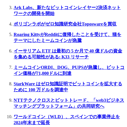
Ark Labs、新たなビットコインレイヤー2決済ネット
ワークの開発を開始
ポリゴンラボがゼロ知識研究会社Toposwareを買収
Roaring KittyがRedditに復帰したことを受けて、猫を
テーマにしたミームコインが急騰
イーサリアム ETF は最初の 5 か月で 40 億ドルの資金
を集める可能性がある: K33 リサーチ
ミームコインORDI、DOG、PUPSが急騰し、ビットコ
イン価格が71,000ドルに到達
StarkWare はゼロ知識証明でビットコインを拡大する
ために 100 万ドルを調達中
NTTテクノクロスとビットトレード、「web3ビジネス
マッチングプラットフォーム」の共同研究へ
ワールドコイン（WLD）、スペインでの事業停止を
2024年末まで延長