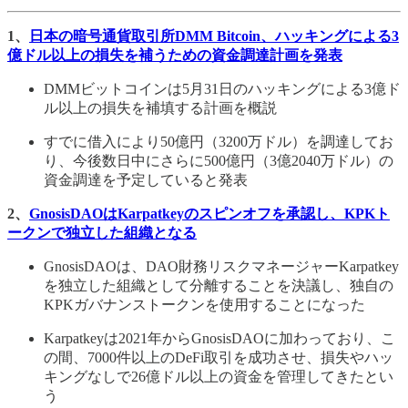
1、
日本の暗号通貨取引所DMM Bitcoin、ハッキングによる3
億ドル以上の損失を補うための資金調達計画を発表
DMMビットコインは5月31日のハッキングによる3億ド
ル以上の損失を補填する計画を概説
すでに借入により50億円（3200万ドル）を調達してお
り、今後数日中にさらに500億円（3億2040万ドル）の
資金調達を予定していると発表
2、
GnosisDAOはKarpatkeyのスピンオフを承認し、KPKト
ークンで独立した組織となる
GnosisDAOは、DAO財務リスクマネージャーKarpatkey
を独立した組織として分離することを決議し、独自の
KPKガバナンストークンを使用することになった
Karpatkeyは2021年からGnosisDAOに加わっており、こ
の間、7000件以上のDeFi取引を成功させ、損失やハッ
キングなしで26億ドル以上の資金を管理してきたとい
う