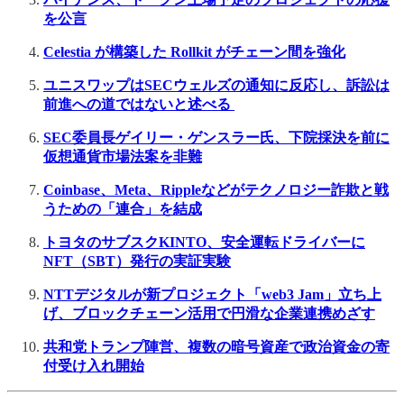
を公言
Celestia が構築した Rollkit がチェーン間を強化
ユニスワップはSECウェルズの通知に反応し、訴訟は
前進への道ではないと述べる
SEC委員長ゲイリー・ゲンスラー氏、下院採決を前に
仮想通貨市場法案を非難
Coinbase、Meta、Rippleなどがテクノロジー詐欺と戦
うための「連合」を結成
トヨタのサブスクKINTO、安全運転ドライバーに
NFT（SBT）発行の実証実験
NTTデジタルが新プロジェクト「web3 Jam」立ち上
げ、ブロックチェーン活用で円滑な企業連携めざす
共和党トランプ陣営、複数の暗号資産で政治資金の寄
付受け入れ開始