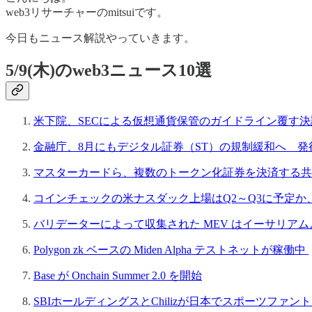
web3リサーチャーのmitsuiです。
今日もニュース解説やっていきます。
5/9(木)のweb3ニュース10選
米下院、SECによる仮想通貨保管のガイドライン覆す
金融庁、8月にもデジタル証券（ST）の規制緩和へ 
マスターカードら、複数のトークン化証券を決済する共
コインチェックの米ナスダック上場はQ2～Q3に予定か
バリデーターによって収集された MEV はイーサリアムより
Polygon zk ベースの Miden Alpha テストネットが稼働中
Base が Onchain Summer 2.0 を開始
SBIホールディングスとChilizが日本でスポーツファ