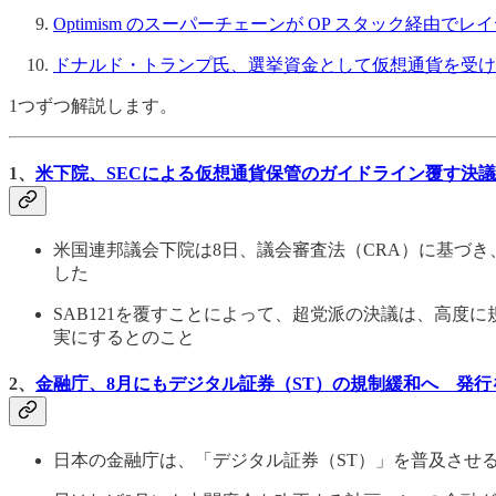
Optimism のスーパーチェーンが OP スタック経由
ドナルド・トランプ氏、選挙資金として仮想通貨を受け
1つずつ解説します。
1、
米下院、SECによる仮想通貨保管のガイドライン覆す決
米国連邦議会下院は8日、議会審査法（CRA）に基づき、証
した
SAB121を覆すことによって、超党派の決議は、高
実にするとのこと
2、
金融庁、8月にもデジタル証券（ST）の規制緩和へ 発
日本の金融庁は、「デジタル証券（ST）」を普及させ