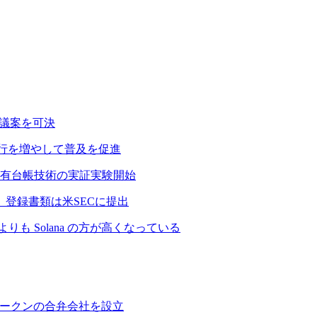
決議案を可決
発行を増やして普及を促進
有台帳技術の実証実験開始
、登録書類は米SECに提出
も Solana の方が高くなっている
ントークンの合弁会社を設立