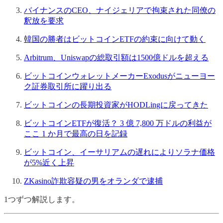
バイナンスのCEO、ナイジェリアで拘束された同僚の
釈放を要求
韓国の勝者はビットコインETFの約束に向けて動く
Arbitrum、Uniswapの総取引額は1500億ドルを超える
ビットコインウォレットメーカーExodusがニューヨー
ク証券取引所に躍り出る
ビットコインの長期投資家がHODLingに戻ってきた
ビットコインETFが復活？ 3 億 7,800 万ドルの利益が
ここ 1 か月で最高の日を記録
ビットコイン、イーサリアムの遅れによりソラナ価格
が5%近く上昇
ZKasino詐欺容疑の男をオランダで逮捕
1つずつ解説します。