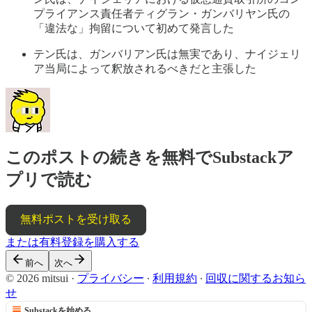
プライアンス責任者ティグラン・ガンバリヤン氏の
「違法な」拘留について初めて発言した
テン氏は、ガンバリアン氏は無実であり、ナイジェリ
ア当局によって釈放されるべきだと主張した
このポストの続きを無料でSubstackア
プリで読む
無料ポストを受け取る
または有料登録を購入する
前へ
次へ
© 2026 mitsui
·
プライバシー
∙
利用規約
∙
回収に関するお知ら
せ
Substackを始める