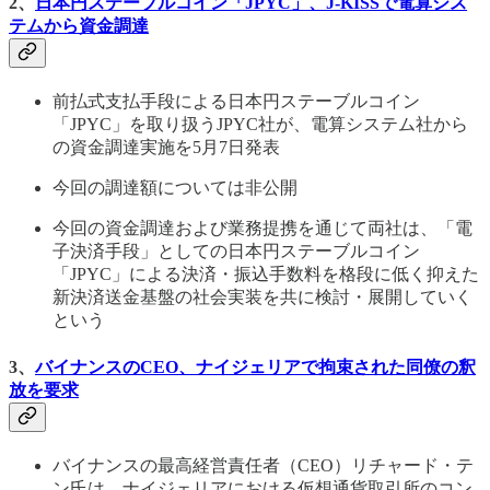
2、
日本円ステーブルコイン「JPYC」、J-KISSで電算シス
テムから資金調達
前払式支払手段による日本円ステーブルコイン
「JPYC」を取り扱うJPYC社が、電算システム社から
の資金調達実施を5月7日発表
今回の調達額については非公開
今回の資金調達および業務提携を通じて両社は、「電
子決済手段」としての日本円ステーブルコイン
「JPYC」による決済・振込手数料を格段に低く抑えた
新決済送金基盤の社会実装を共に検討・展開していく
という
3、
バイナンスのCEO、ナイジェリアで拘束された同僚の釈
放を要求
バイナンスの最高経営責任者（CEO）リチャード・テ
ン氏は、ナイジェリアにおける仮想通貨取引所のコン