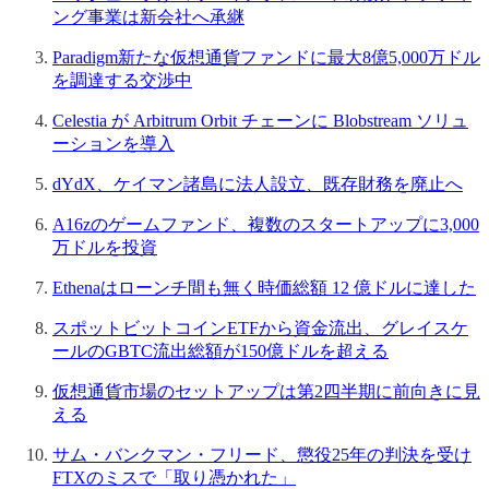
ング事業は新会社へ承継
Paradigm新たな仮想通貨ファンドに最大8億5,000万ドル
を調達する交渉中
Celestia が Arbitrum Orbit チェーンに Blobstream ソリュ
ーションを導入
dYdX、ケイマン諸島に法人設立、既存財務を廃止へ
A16zのゲームファンド、複数のスタートアップに3,000
万ドルを投資
Ethenaはローンチ間も無く時価総額 12 億ドルに達した
スポットビットコインETFから資金流出、グレイスケ
ールのGBTC流出総額が150億ドルを超える
仮想通貨市場のセットアップは第2四半期に前向きに見
える
サム・バンクマン・フリード、懲役25年の判決を受け
FTXのミスで「取り憑かれた」