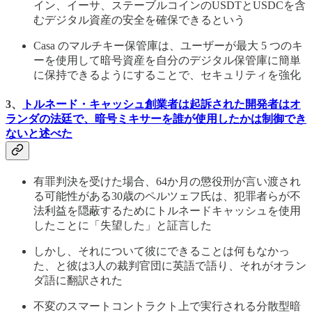
イン、イーサ、ステーブルコインのUSDTとUSDCを含
むデジタル資産の安全を確保できるという
Casa のマルチキー保管庫は、ユーザーが最大 5 つのキ
ーを使用して暗号資産を自分のデジタル保管庫に簡単
に保持できるようにすることで、セキュリティを強化
3、
トルネード・キャッシュ創業者は起訴された開発者はオ
ランダの法廷で、暗号ミキサーを誰が使用したかは制御でき
ないと述べた
有罪判決を受けた場合、64か月の懲役刑が言い渡され
る可能性がある30歳のペルツェフ氏は、犯罪者らが不
法利益を隠蔽するためにトルネードキャッシュを使用
したことに「失望した」と証言した
しかし、それについて彼にできることは何もなかっ
た、と彼は3人の裁判官団に英語で語り、それがオラン
ダ語に翻訳された
不変のスマートコントラクト上で実行される分散型暗