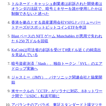
トルネード・キャッシュ創業者は起訴された開発者は
オランダの法廷で、暗号ミキサーを誰が使用したかは
制御できないと述べた
香港を拠点とする資産運用会社VSFGとバリューパー
トナーズがスポットビットコインETFを申請
Blast ベースの NFT ゲーム Munchables が悪用で失われ
た 6,250 万ドルを回収
KuCoinは司法省の起訴を受けて8億ドル近くの純流出
を見込んでいる
暗号資産決済「Slash」、独自トークン「SVL」のエア
ドロップ実施へ
ジャスミー（JMY）、パナソニック関連会社と協業開
始
米サークルの「CCTP」がソラナに対応、8ネットワー
ク間で「USDC」転送可能に
アバランチのアバラボ、東証スタンダード上場マツモ