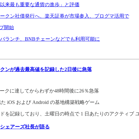
以来最も重要な通貨の進歩」と評価
ークン社債発行へ、楽天証券が市場参入、プログマ活用で
ップ開始
バランチ、BNBチェーンなどでも利用可能に
クンが過去最高値を記録した2日後に急落
ンは、ピークに達してからわずか48時間後に26％急落
ns に似た iOS および Android の基地構築戦略ゲーム
を記録しており、土曜日の時点で 1 日あたりのアクティブ ユーザ
1シェアーズ社長が語る