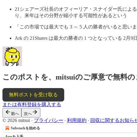
21シェアーズ社長のオフィーリア・スナイダー氏によ
り、来年はその分野が縮小する可能性があるという
「この市場では最大でも 3 ～ 5 人の勝者がいると思
Ark の 21Shares は最大の勝者の 1 つとなっている 2月
このポストを、mitsuiのご厚意で無
無料ポストを受け取る
または有料登録を購入する
前へ
次へ
© 2026 mitsui
·
プライバシー
∙
利用規約
∙
回収に関するお知ら
Substackを始める
Appを入手