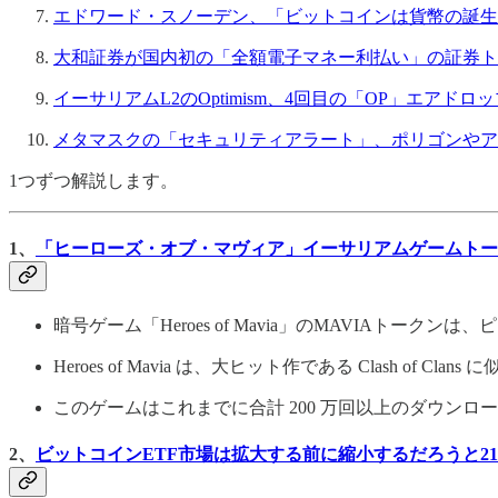
エドワード・スノーデン、「ビットコインは貨幣の誕生
大和証券が国内初の「全額電子マネー利払い」の証券ト
イーサリアムL2のOptimism、4回目の「OP」エアドロ
メタマスクの「セキュリティアラート」、ポリゴンやア
1つずつ解説します。
1、
「ヒーローズ・オブ・マヴィア」イーサリアムゲームトー
暗号ゲーム「Heroes of Mavia」のMAVIAトーク
Heroes of Mavia は、大ヒット作である Clash of Cla
このゲームはこれまでに合計 200 万回以上のダウンロード
2、
ビットコインETF市場は拡大する前に縮小するだろうと2