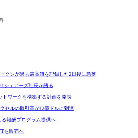
料
ークンが過去最高値を記録した2日後に急落
21シェアーズ社長が語る
ィア ネットワークを構築する計画を発表
クセルの取引高が12億ドルに到達
よる報酬プログラム提供へ
FTを販売へ