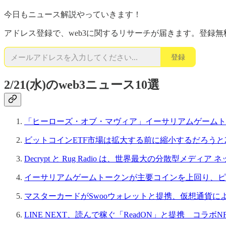
今日もニュース解説やっていきます！
アドレス登録で、web3に関するリサーチが届きます。登録無
登録
2/21(水)のweb3ニュース10選
「ヒーローズ・オブ・マヴィア」イーサリアムゲームト
ビットコインETF市場は拡大する前に縮小するだろうと
Decrypt と Rug Radio は、世界最大の分散型メデ
イーサリアムゲームトークンが主要コインを上回り、ピ
マスターカードがSwooウォレットと提携、仮想通貨に
LINE NEXT、読んで稼ぐ「ReadON」と提携 コラボN