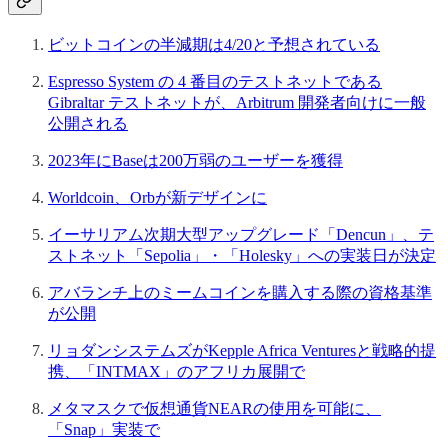
ビットコインの半減期は4/20と予想されている
Espresso System の 4 番目のテストネットである
Gibraltar テストネットが、Arbitrum 開発者向けに一般
公開される
2023年にBaseは200万弱のユーザーを獲得
Worldcoin、Orbが新デザインに
イーサリアム次期大型アップグレード「Dencun」、テ
ストネット「Sepolia」・「Holesky」への実装日が決定
アバランチ上のミームコインを購入する際の資格基準
が公開
リョダンシステムズがKepple Africa Venturesと戦略的提
携、「INTMAX」のアフリカ展開で
メタマスクで仮想通貨NEARの使用を可能に、
「Snap」実装で