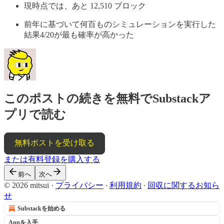
現時点では、あと 12,510 ブロック
前年に基づいて何百ものシミュレーションを実行した
結果4/20が最も確率が高かった
このポストの続きを無料でSubstackア
プリで読む
無料ポストを受け取る
または有料登録を購入する
前へ
次へ
© 2026 mitsui
·
プライバシー
∙
利用規約
∙
回収に関するお知ら
せ
Substackを始める
Appを入手