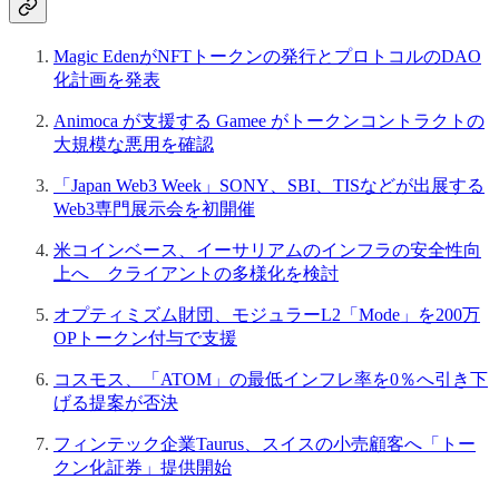
Magic EdenがNFTトークンの発行とプロトコルのDAO
化計画を発表
Animoca が支援する Gamee がトークンコントラクトの
大規模な悪用を確認
「Japan Web3 Week」SONY、SBI、TISなどが出展する
Web3専門展示会を初開催
米コインベース、イーサリアムのインフラの安全性向
上へ クライアントの多様化を検討
オプティミズム財団、モジュラーL2「Mode」を200万
OPトークン付与で支援
コスモス、「ATOM」の最低インフレ率を0％へ引き下
げる提案が否決
フィンテック企業Taurus、スイスの小売顧客へ「トー
クン化証券」提供開始