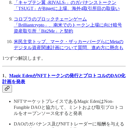
「キャプテン翼 -RIVALS-」のガバナンストークン
「TSUGT」がBitgetに上場、海外4取引所目の取扱い
コロプラのブロックチェーンゲーム
「Brilliantcrypto」、南米でのトークン上場に向け暗号
資産取引所「Bit2Me」と契約
米民主党トップ、マーク・ザッカーバーグらにMetaの
デジタル資産関連計画について質問、進め方に懸念も
1つずつ解説します。
1、
Magic EdenがNFTトークンの発行とプロトコルのDAO化
計画を発表
NFTマーケットプレイスであるMagic EdenはNon-
Fungible DAOと協力して、ミントおよび取引プロトコ
ルをオープンソース化すると発表
DAOのガバナンス及びNFTトレーダーに報酬を与える