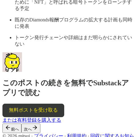
ために「NFT」と呼ばれる暗号トークンをローンチす
る予定
既存のDiamonds報酬プログラムの拡大する計画も同時
に発表
トークン発行チェーンや詳細はまだ明らかにされてい
ない
このポストの続きを無料でSubstackア
プリで読む
無料ポストを受け取る
または有料登録を購入する
前へ
次へ
© 2026 mitsui
·
プライバシー
∙
利用規約
∙
回収に関するお知ら