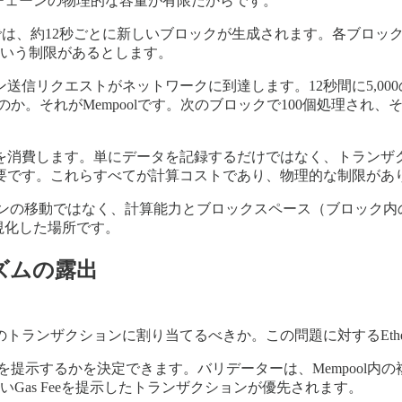
クチェーンの物理的な容量が有限だからです。
ereumでは、約12秒ごとに新しいブロックが生成されます。各
という制限があるとします。
信リクエストがネットワークに到達します。12秒間に5,000
か。それがMempoolです。次のブロックで100個処理され、
を消費します。単にデータを記録するだけではなく、トランザ
要です。これらすべてが計算コストであり、物理的な制限があ
クンの移動ではなく、計算能力とブロックスペース（ブロック
可視化した場所です。
ニズムの露出
ンザクションに割り当てるべきか。この問題に対するEthereu
eeを提示するかを決定できます。バリデーターは、Mempool
高いGas Feeを提示したトランザクションが優先されます。