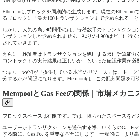
Mempoolが存在する根本的な理由はシンプルです。ブロッ
Ethereumはブロックを周期的に生成します。現在のEth
るブロックに「最大100トランザクションまで含められる」
しかし、人気の高い時間帯には、毎秒数千のトランザクション送
ンザクションしか含められません。残りの4,900はどこに行くの
されていきます。
さらに、検証者はトランザクションを処理する際に計算能力
コントラクトの実行結果は正しいか、といった確認作業が必
つまり、web3が「提供している本当のリソース」は、トー
分するかが問題になります。Mempoolは、この配分問題を
MempoolとGas Feeの関係｜市場メカ
ブロックスペースは有限です。では、限られたスペースをどのトラ
ユーザーがトランザクションを送信する際、いくらのGas F
する際に、Gas Fee を重要な基準にします。一般的に、より