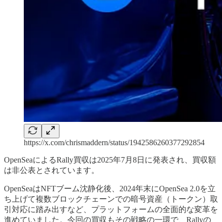
https://x.com/chrismaddern/status/1942586260377292854
OpenSeaによるRally買収は2025年7月8日に発表され、買収額
は非公表とされています。
OpenSeaはNFTブーム沈静化後、2024年末にOpenSea 2.0を立
ち上げて複数ブロックチェーンでの暗号資産（トークン）取
引対応に踏み出すなど、プラットフォームの全面的な変革を
進めていました。今回の買収もその戦略の一環で、Rallyの