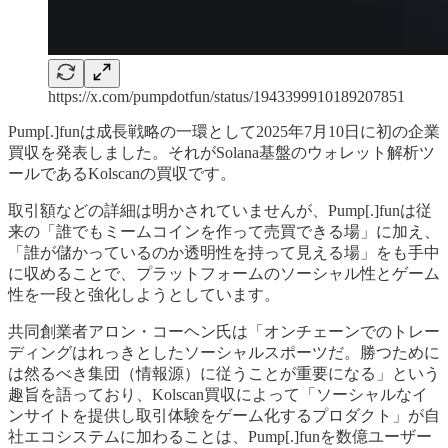
https://x.com/pumpdotfun/status/1943399910189207851
Pump[.]funは成長戦略の一環として2025年7月10日に初の企業
買収を発表しました。それがSolana基盤のウォレット解析ツ
ールであるKolscanの買収です。
取引額などの詳細は明かされていませんが、Pump[.]funは従
来の「誰でもミームコインを作って売買できる場」に加え、
「誰が儲かっているのか透明性を持って見える場」をも手中
に収めることで、プラットフォームのソーシャル性とゲーム
性を一段と強化しようとしています。
共同創業者アロン・コーヘン氏は「オンチェーンでのトレー
ディングはれっきとしたソーシャルスポーツだ。勝つために
は然るべき集団（情報源）に従うことが重要になる」という
趣旨を語っており、Kolscan買収によって「ソーシャルなイ
ンサイトを提供し取引体験をゲーム化するプロダクト」が自
社エコシステムに加わることは、Pump[.]funを数億ユーザー