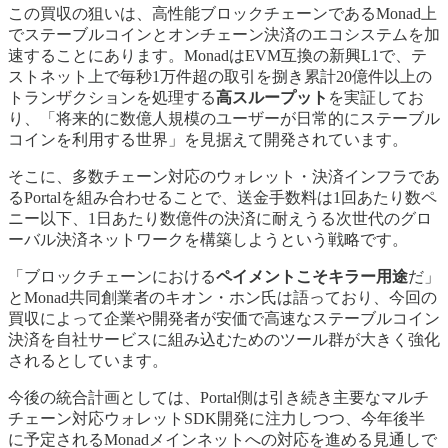
この買収の狙いは、高性能ブロックチェーンであるMonad上
でステーブルコインとオンチェーン決済のエコシステムを加
速することにあります。MonadはEVM互換の新興L1で、テ
ストネット上で毎秒1万件超の取引を捌き累計20億件以上の
トランザクションを処理する
高スループット
を実証してお
り、「将来的に数億人規模のユーザーが日常的にステーブル
コインを利用する世界」を見据えて開発されています。
そこに、多数チェーン対応のウォレット・決済インフラであ
るPortalを組み合わせることで、送金手数料は1回あたり数ペ
ニー以下、1日あたり数億件の決済に耐えうる次世代のグロ
ーバル決済ネットワークを構築しようという戦略です。
「ブロックチェーンにおける
ペイメントこそキラー用途
だ」
とMonad共同創業者のキオン・ホン氏は語っており、今回の
買収によって企業や開発者が安価で高速なステーブルコイン
決済を自社サービスに組み込むためのツール群が大きく強化
されるとしています。
今後の統合計画としては、Portal側は引き続き主要なマルチ
チェーン対応ウォレットSDK開発に注力しつつ、今年後半
に予定されるMonadメインネットへの対応を進める見通しで