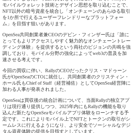
モバイルウォレット技術とデザイン思想を取り込むことで、
NFT以外の暗号資産を統合し「オンチェーンのあらゆる取引
を1か所で行えるユーザーフレンドリーなプラットフォー
ム」を目指す狙いがあります。
OpenSea共同創業者兼CEOのデビン・フィンザー氏は「誰に
とってもよりアクセスしやすく魅力的なオンチェーントレー
ディング体験」を提供するという両社のビジョンの共鳴を強
調しており、モバイル分野の強化によってweb3の普及を加
速させる考えです。
今回の買収に伴い、RallyのCEOだったクリス・マドゥーン
氏がOpenSeaのCTOに就任し、共同創業者のクリスティン・
ホール氏もChief of Staff（経営補佐）としてOpenSea経営陣に
加わる人事が発表されました。
OpenSeaは買収後の統合計画について、当面Rallyの独立アプ
リは現行通り提供しつつ、2025年内にもRallyの機能を取り
込んだ新たなOpenSeaモバイルアプリ体験をローンチする予
定です。これによりモバイル上でNFTとトークンの取引がシ
ームレスに行えるようになり、より安全でソーシャルなデジ
タル資産体験の提供を目指すとしています。