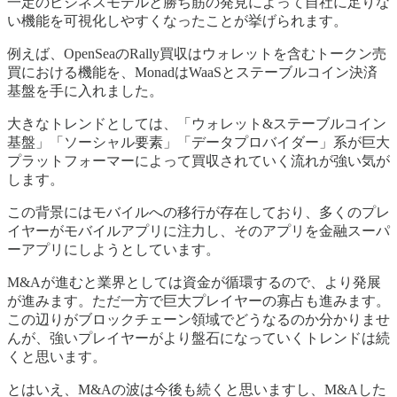
一定のビジネスモデルと勝ち筋の発見によって自社に足りな
い機能を可視化しやすくなったことが挙げられます。
例えば、OpenSeaのRally買収はウォレットを含むトークン売
買における機能を、MonadはWaaSとステーブルコイン決済
基盤を手に入れました。
大きなトレンドとしては、「ウォレット&ステーブルコイン
基盤」「ソーシャル要素」「データプロバイダー」系が巨大
プラットフォーマーによって買収されていく流れが強い気が
します。
この背景にはモバイルへの移行が存在しており、多くのプレ
イヤーがモバイルアプリに注力し、そのアプリを金融スーパ
ーアプリにしようとしています。
M&Aが進むと業界としては資金が循環するので、より発展
が進みます。ただ一方で巨大プレイヤーの寡占も進みます。
この辺りがブロックチェーン領域でどうなるのか分かりませ
んが、強いプレイヤーがより盤石になっていくトレンドは続
くと思います。
とはいえ、M&Aの波は今後も続くと思いますし、M&Aした