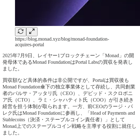
https://blog.monad.xyz/blog/monad-foundation-
acquires-portal
2025年7月9日、レイヤー1ブロックチェーン「Monad」の開
発母体であるMonad FoundationはPortal Labsの買収を発表し
ました。
買収額など具体的条件は非公開ですが、Portalは買収後も
Monad Foundation傘下の独立事業体として存続し、共同創業
者のパルサ・アッタリ氏（CEO）、デビッド・スクロボニ
ア氏（CTO）、ラミ・シャハティト氏（COO）が引き続き
経営を担う体制が取られます。一方、前CEOのラージ・パ
レク氏はMonad Foundationに参画し、「Head of Payments and
Stablecoins（決済・ステーブルコイン責任者）」として
Monad上でのステーブルコイン戦略を主導する役割に就任し
ました。