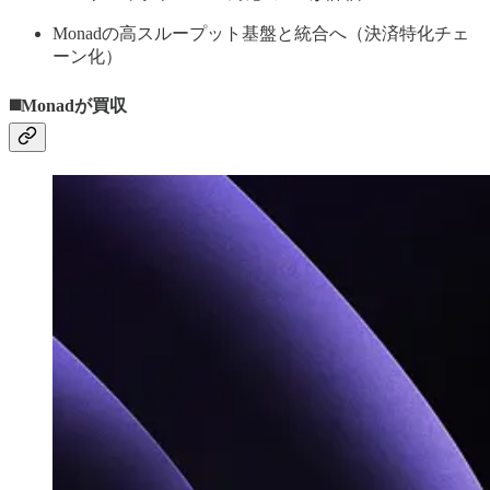
Monadの高スループット基盤と統合へ（決済特化チェ
ーン化）
◼️Monadが買収