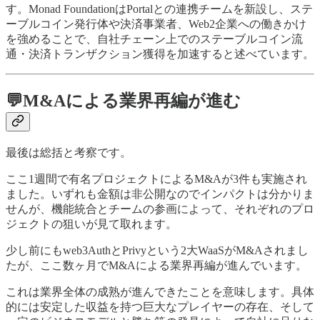
す。Monad FoundationはPortalとの連携チームを新設し、ステ
ーブルコイン発行体や決済事業者、Web2企業への働きかけ
を強めることで、自社チェーン上でのステーブルコイン流
通・決済トランザクション獲得を加速すると述べています。
💬M&Aによる業界再編が進む
最後は総括と考察です。
ここ1週間で有名プロジェクトによるM&Aが3件も実施され
ました。いずれも金額は非公開なのでインパクトは分かりま
せんが、機能統合とチームの参画によって、それぞれのプロ
ジェクトの狙いが見て取れます。
少し前にもweb3AuthとPrivyという2大WaaSがM&Aされまし
たが、ここ数ヶ月でM&Aによる業界再編が進んでいます。
これは業界全体の成熟が進んできたことを意味します。具体
的には安定した収益を持つ巨大なプレイヤーの存在、そして