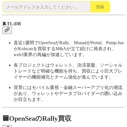
登録
🧵TL;DR
直近1週間でOpenSeaがRally、MonadがPortal、Pump.fun
がKolscanを買収するM&Aが立て続けに発表され、
web3業界の再編が加速しています。
各プロジェクトはウォレット、決済基盤、ソーシャル
トレードなど明確な機能を持ち、買収により巨大プレ
イヤーの機能補完とチーム強化が進んでいます。
背景にはモバイル重視・金融スーパーアプリ化の潮流
があり、ウォレットやデータプロバイダーの囲い込み
が目立ちます。
🟦OpenSeaのRally買収