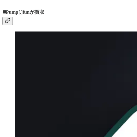
◼️Pump[.]funが買収