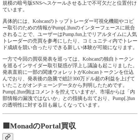
規模の暗号版SNSへスケールさせる上で不可欠だと位置付け
ています。
具体的には、Kolscanのトップトレーダー可視化機能やコピ
ー取引のための情報がPump[.]funのインターフェースに統合
されることで、ユーザーはPump.fun上でリアルタイムに人気
トレーダーの売買を参考にしたり、コミュニティ内でトレー
ド成績を競い合ったりできる新しい体験が可能になります。
一方で今回の買収発表を巡っては、Kolscanの独自トークン
を巡るインサイダー取引疑惑が浮上し議論も起こりました。
発表直前に一部の関連ウォレットがKolscanトークンを仕込
んでおり、発表後の急騰で総計300万ドル超の利益を上げて
いたことがオンチェーンデータから判明したためです。
Pump[.]fun側はコメントを控えていますが、市場からは「内
部情報の漏洩ではないか」との指摘も出ており、Pump[.]fun
の透明性に対する目も厳しくなっています。
🟪MonadのPortal買収