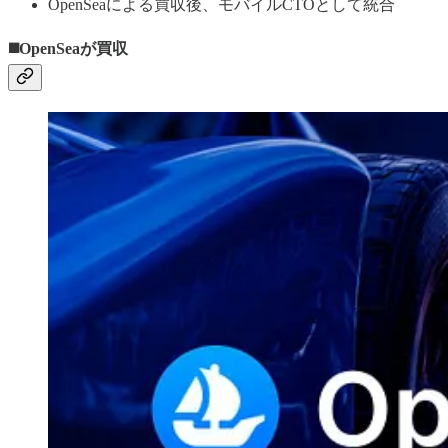
OpenSeaによる買収後、モバイルCTOとして統合
◼️OpenSeaが買収