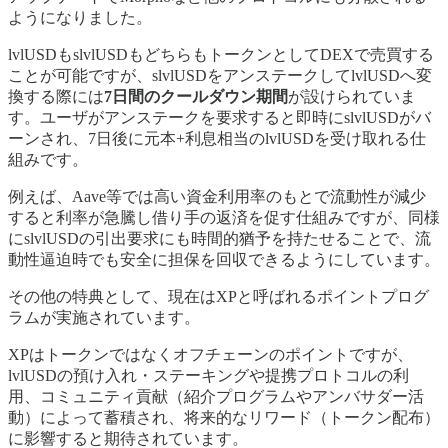
ようになりました。
lvlUSDもslvlUSDもどちらもトークンとしてDEXで売買する
ことが可能ですが、slvlUSDをアンステークしてlvlUSDへ変
換する際には
7日間のクールダウン期間
が設けられていま
す。ユーザがアンステークを要求すると即時にslvlUSDがバ
ーンされ、7日後に元本+利息相当のlvlUSDを受け取れる仕
組みです。
例えば、Aave等では高い資金利用率のもとで流動性が減少
すると利率が急騰し借り手の返済を促す仕組みですが、同様
にslvlUSDの引出要求にも時間的猶予を持たせることで、流
動性逼迫時でも安全に担保を回収できるようにしています。
その他の特典として、現在はXPと呼ばれるポイントプログ
ラムが実施されています。
XPはトークンではなくオフチェーンのポイントですが、
lvlUSDの預け入れ・ステーキングや提携プロトコルの利
用、コミュニティ貢献（紹介プログラムやアンバサダー活
動）によって蓄積され、将来的なリワード（トークン配布）
に影響すると期待されています。