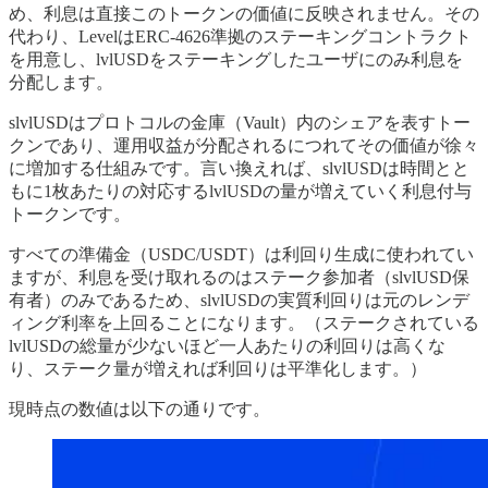
め、利息は直接このトークンの価値に反映されません。その
代わり、LevelはERC-4626準拠のステーキングコントラクト
を用意し、lvlUSDをステーキングしたユーザにのみ利息を
分配します。
slvlUSDはプロトコルの金庫（Vault）内のシェアを表すトー
クンであり、運用収益が分配されるにつれてその価値が徐々
に増加する仕組みです。言い換えれば、slvlUSDは時間とと
もに1枚あたりの対応するlvlUSDの量が増えていく利息付与
トークンです。
すべての準備金（USDC/USDT）は利回り生成に使われてい
ますが、利息を受け取れるのはステーク参加者（slvlUSD保
有者）のみであるため、slvlUSDの実質利回りは元のレンデ
ィング利率を上回ることになります。（ステークされている
lvlUSDの総量が少ないほど一人あたりの利回りは高くな
り、ステーク量が増えれば利回りは平準化します。）
現時点の数値は以下の通りです。