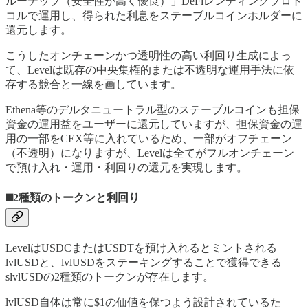
ルーチップ（安全性が高く優良）」DeFiレンディングプロト
コルで運用し、得られた利息をステーブルコインホルダーに
還元します。
こうしたオンチェーンかつ透明性の高い利回り生成によっ
て、Levelは既存の中央集権的または不透明な運用手法に依
存する競合と一線を画しています。
Ethena等のデルタニュートラル型のステーブルコインも担保
資金の運用益をユーザーに還元していますが、担保資金の運
用の一部をCEX等に入れているため、一部がオフチェーン
（不透明）になりますが、Levelは全てがフルオンチェーン
で預け入れ・運用・利回りの還元を実現します。
◼️2種類のトークンと利回り
LevelはUSDCまたはUSDTを預け入れるとミントされる
lvlUSDと、lvlUSDをステーキングすることで獲得できる
slvlUSDの2種類のトークンが存在します。
lvlUSD自体は常に$1の価値を保つよう設計されているた