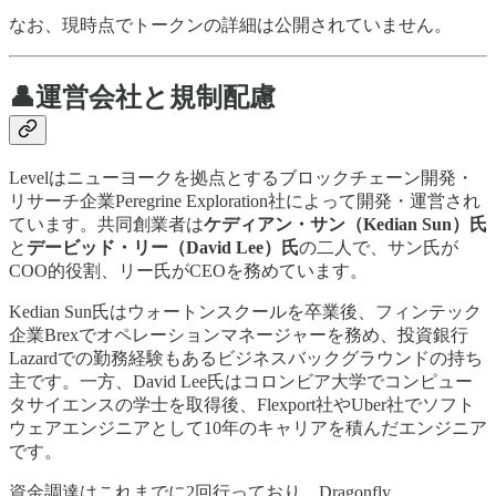
なお、現時点でトークンの詳細は公開されていません。
👤運営会社と規制配慮
Levelはニューヨークを拠点とするブロックチェーン開発・
リサーチ企業Peregrine Exploration社によって開発・運営され
ています。共同創業者は
ケディアン・サン（Kedian Sun）氏
と
デービッド・リー（David Lee）氏
の二人で、サン氏が
COO的役割、リー氏がCEOを務めています。
Kedian Sun氏はウォートンスクールを卒業後、フィンテック
企業Brexでオペレーションマネージャーを務め、投資銀行
Lazardでの勤務経験もあるビジネスバックグラウンドの持ち
主です。一方、David Lee氏はコロンビア大学でコンピュー
タサイエンスの学士を取得後、Flexport社やUber社でソフト
ウェアエンジニアとして10年のキャリアを積んだエンジニア
です。
資金調達はこれまでに2回行っており、Dragonfly、