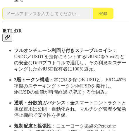
登録
🧵TL;DR
フルオンチェーン利回り付きステーブルコイン
：
USDC／USDTを担保にミントするlvlUSDをAaveなど
の安全なDeFiプロトコルで運用し、その利息をステー
キングしたslvlUSD保有者に100％還元。
2層トークン構造
：常に$1を保つlvlUSDと、ERC-4626
準拠のステーキングトークンslvlUSDを発行し、
slvlUSDの価値が時間経過で増加する仕組み。
透明・分散的ガバナンス
：全スマートコントラクトと
担保運用は公開・自動化され、マルチシグ管理や緊急
停止機能で安全性を担保。
規制配慮と拡張性
：ニューヨーク拠点のPeregrine