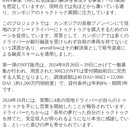
RWA事業（特に社会課題の解決を実現する事業）への展開
を想定していますが、現時点では先ほどから書いている通
り、カンボジアのトゥクトゥク展開に注力しています。
このプロジェクトでは、カンボジアの首都プノンペンにて現
地のタクシードライバーにトゥクトゥクを購入するためのロ
ーンを提供しています。背景として、カンボジアでは多くの
ドライバーが銀行融資を受けられず自前の車両を持てないと
いう課題があり、arvestFlowはその解決策として暗号資産に
よる融資スキームを適用しました。
第一弾のNFT販売は、2024年8月26日～29日にかけて一般募
集が行われ、用意された300口のNFTは受付開始初日に完売
する人気となりました。調達総額は40 DAI×300口＝12,000
DAI（約1,200万円弱程度）で、貸付条件は年利8%・期間3年
です。
2024年10月には、実際に4名の現地ドライバーが自らのトゥ
クトゥクを手にし営業を開始したことが報告されています。
ドライバーたちからは「長年の夢だった自分のトゥクトゥク
を持てた。安定収入が得られるようになり本当に感謝してい
る」といった喜びの声も寄せられています。