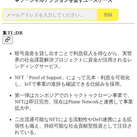
💬ソーシャルアクションを促すユースケース
登録
🧵TL;DR
暗号資産を貸し出すことで利息収入を得ながら、実世
界の社会課題解決プロジェクトに資金が活用されるレ
ンディングサービス。
NFT「Proof of Support」によって元本・利息を可視化
し、IoTで事業の進捗も確認できる仕組みを採用。
第一弾はカンボジアでのトゥクトゥクローン事業で、
NFTは即日完売、現在はPlume Networkと連携して事業
拡大中。
二次流通可能なNFTによる流動性やDeFi連携による拡
張性も備え、持続可能な社会貢献型投資として注目さ
れている。