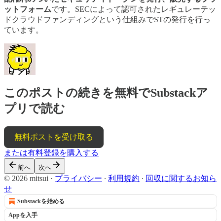
ットフォーム
です。SECによって認可されたレギュレーテッ
ドクラウドファンディングという仕組みでSTの発行を行っ
ています。
このポストの続きを無料でSubstackア
プリで読む
無料ポストを受け取る
または有料登録を購入する
前へ
次へ
© 2026 mitsui
·
プライバシー
∙
利用規約
∙
回収に関するお知ら
せ
Substackを始める
Appを入手