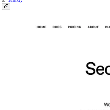
3、
Turnkey