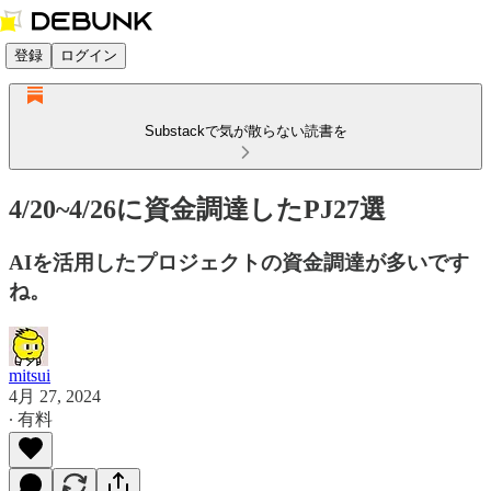
登録
ログイン
Substackで気が散らない読書を
4/20~4/26に資金調達したPJ27選
AIを活用したプロジェクトの資金調達が多いです
ね。
mitsui
4月 27, 2024
∙ 有料