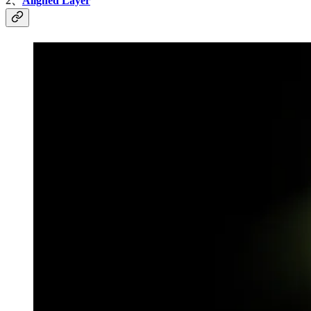
2、
Aligned Layer