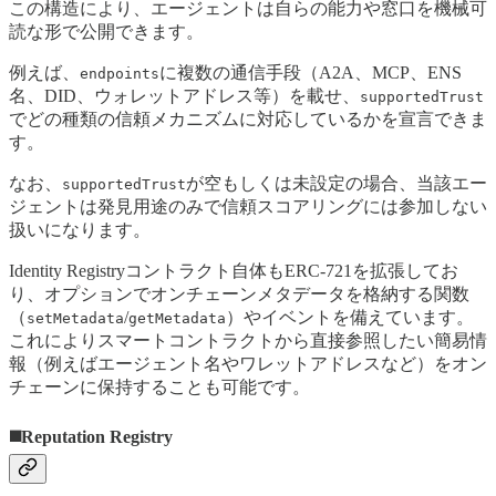
この構造により、エージェントは自らの能力や窓口を機械可
読な形で公開できます。
例えば、
に複数の通信手段（A2A、MCP、ENS
endpoints
名、DID、ウォレットアドレス等）を載せ、
supportedTrust
でどの種類の信頼メカニズムに対応しているかを宣言できま
す。
なお、
が空もしくは未設定の場合、当該エー
supportedTrust
ジェントは発見用途のみで信頼スコアリングには参加しない
扱いになります。
Identity Registryコントラクト自体もERC-721を拡張してお
り、オプションでオンチェーンメタデータを格納する関数
（
/
）やイベントを備えています。
setMetadata
getMetadata
これによりスマートコントラクトから直接参照したい簡易情
報（例えばエージェント名やワレットアドレスなど）をオン
チェーンに保持することも可能です。
◼️Reputation Registry