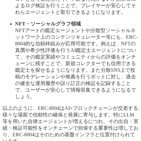
よるログ検証を行うことで、プレイヤーが安心してそ
れらエージェントと取引できるようになります。
NFT・ソーシャルグラフ領域
NFTアートの鑑定エージェントや分散型ソーシャルネ
ットワーク上のコンテンツキュレーター等にも、ERC-
8004的な信頼枠組みが応用可能です。例えば、NFTの
真贋や希少性評価を行うAI鑑定士エージェントについ
て、その鑑定実績やコミュニティからの評価をオンチ
ェーンに残すことで、新規コレクターでも信用できる
鑑定士を探せるようになります。また分散SNS上で投
稿のモデレーションや推薦を行うボットに対し、過去
の健全な運用履歴や誤り訂正の検証を記録すること
で、ユーザーが安心して情報収集できるようになるで
しょう。
以上のように、ERC-8004はAI×ブロックチェーンが交差する
様々な場面で信頼性の確保と発展に寄与します。特にLLM
等を用いた自律エージェントが増えるにつれ、その出自・実
績・検証可能性をオンチェーンで担保する重要性は増してお
り、ERC-8004はそのための基盤インフラと位置付けられて