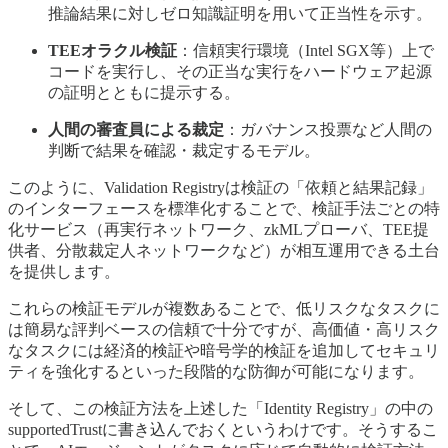
推論結果に対しゼロ知識証明を用いて正当性を示す。
TEEオラクル検証
：信頼実行環境（Intel SGX等）上で
コードを実行し、その正当な実行をハードウェア起源
の証明とともに提示する。
人間の審査員による裁定
：ガバナンス投票など人間の
判断で結果を確認・裁定するモデル。
このように、Validation Registryは検証の「依頼と結果記録」
のインターフェースを標準化することで、検証手法ごとの特
化サービス（再実行ネットワーク、zkMLプローバ、TEE提
供者、分散裁定人ネットワークなど）が相互運用できる土台
を提供します。
これらの検証モデルが複数あることで、低リスクなタスクに
は簡易な評判ベースの信頼で十分ですが、高価値・高リスク
なタスクには経済的検証や暗号学的検証を追加してセキュリ
ティを強化するといった段階的な防御が可能になります。
そして、この検証方法を上述した「Identity Registry」の中の
supportedTrustに書き込んでおくというわけです。そうするこ