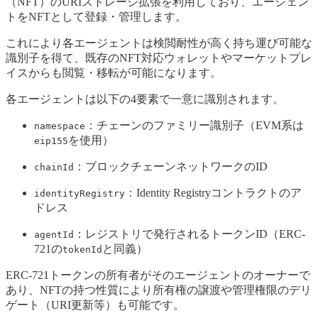
（NFT）のURIストレージ拡張を利用しており、エージェン
トをNFTとして登録・管理します。
これにより各エージェントは検閲耐性が高く持ち運び可能な
識別子を得て、既存のNFT対応ウォレットやマーケットプレ
イスからも閲覧・移転が可能になります。
各エージェントは以下の4要素で一意に識別されます。
：チェーンのファミリー識別子（EVM系は
namespace
を使用）
eip155
：ブロックチェーンネットワークのID
chainId
：Identity Registryコントラクトのア
identityRegistry
ドレス
：レジストリで発行されるトークンID（ERC-
agentId
721の
と同義）
tokenId
ERC-721トークンの所有者がそのエージェントのオーナーで
あり、NFTの持つ性質により所有権の譲渡や管理権限のデリ
ゲート（URI更新等）も可能です。