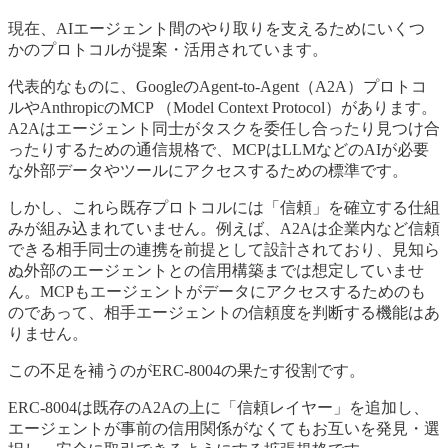
現在、AIエージェント間のやり取りを支えるためにいくつ
かのプロトコルが提案・活用されています。
代表的なものに、GoogleのAgent-to-Agent（A2A）プロトコ
ルやAnthropicのMCP （Model Context Protocol）があります。
A2Aはエージェント同士がタスクを委任し合ったり見つけ合
ったりするための通信規格で、MCPはLLMなどのAIが必要
な外部データやツールにアクセスするための標準です。
しかし、これら既存プロトコルには「信頼」を確立する仕組
みが組み込まれていません。例えば、A2Aは企業内など信頼
できる相手同士の連携を前提として設計されており、見知ら
ぬ外部のエージェントとの信用構築までは想定していませ
ん。MCPもエージェントがデータにアクセスするためのも
のであって、相手エージェントの信頼度を判断する機能はあ
りません。
この不足を補うのがERC-8004の果たす役割です。
ERC-8004は既存のA2Aの上に「信頼レイヤー」を追加し、
エージェントが事前の信用関係がなくてもお互いを発見・選