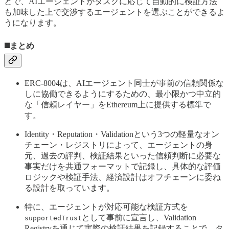
とで、AIエージェントがタスクに応じて自動的に検証方法
も加味した上で交渉するエージェントを選ぶことができるよ
うになります。
◼️まとめ
ERC-8004は、AIエージェント同士が事前の信頼関係な
しに協働できるようにするための、最小限かつ中立的
な「信頼レイヤー」をEthereum上に提供する標準で
す。
Identity・Reputation・Validationという3つの軽量なオン
チェーン・レジストリによって、エージェントの身
元、過去の評判、検証結果といった信頼判断に必要な
事実だけを共通フォーマットで記録し、具体的な評価
ロジックや検証手法、経済設計はオフチェーンに委ね
る設計を取っています。
特に、エージェントが対応可能な検証方式を
として事前に宣言し、Validation
supportedTrust
Registryを通じて実際の検証結果を記録することで、タ