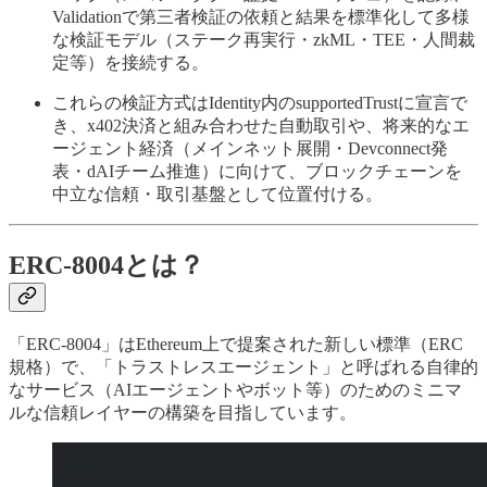
Validationで第三者検証の依頼と結果を標準化して多様
な検証モデル（ステーク再実行・zkML・TEE・人間裁
定等）を接続する。
これらの検証方式はIdentity内のsupportedTrustに宣言で
き、x402決済と組み合わせた自動取引や、将来的なエ
ージェント経済（メインネット展開・Devconnect発
表・dAIチーム推進）に向けて、ブロックチェーンを
中立な信頼・取引基盤として位置付ける。
ERC-8004とは？
「ERC-8004」はEthereum上で提案された新しい標準（ERC
規格）で、「トラストレスエージェント」と呼ばれる自律的
なサービス（AIエージェントやボット等）のためのミニマ
ルな信頼レイヤーの構築を目指しています。