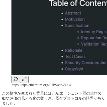
https://eips.ethereum.org/EIPS/eip-8004
この標準が生まれた背景には、AIエージェント間の信頼欠
如や評価の見える化の難しさ、既存プロトコルの限界があり
ました。