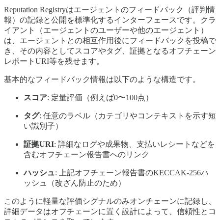
Reputation Registryはエージェントのフィードバック（評判情
報）の記録と公開を標準化するインターフェースです。クラ
イアント（エージェントのユーザーや他のエージェント）
は、エージェントとの相互作用後にフィードバックを投稿で
き、その内容としてスコアやタグ、証拠となるオフチェーン
レポートURI等を残せます。
基本的なフィードバック情報は以下のような構造です。
スコア
: 定量評価（例えば0〜100点）
タグ
: 任意のラベル（カテゴリやコンテキストを示す短
い識別子）
証拠URI
: 詳細なログや成果物、支払いレシートなどを
含むオフチェーン報告書へのリンク
ハッシュ
: 上記オフチェーン報告書のKECCAK-256ハ
ッシュ（改ざん防止のため）
このように軽量な評価シグナルのみオンチェーンに記録し、
詳細データはオフチェーンに置く設計によって、信頼性とコ