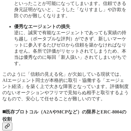
といったことが可能になってしまいます。信頼できる
身元証明がないと、こうした「なりすまし」や詐欺を
防ぐのが難しくなります。
優秀なエージェントの損失
逆に、誠実で有能なエージェントであっても実績の持
ち越し（ポータブルな評判）ができず、新しいマーケ
ットに参入するたびゼロから信頼を築かなければなり
ません。各所で評価がリセットされてしまうため、本
当は優秀なのに毎回「新人扱い」されてしまいがちで
す。
このように「信頼の見える化」が欠如している現状では、
AIエージェント同士が本格的に取引・協働する「エージェ
ント経済」を築く上で大きな障害となっています。評価制度
のないオークションやフリマで見知らぬ相手と取引するよう
なもので、安心して任せることが難しいのです。
◼️既存プロトコル（A2AやMCPなど）の限界とERC-8004の
役割