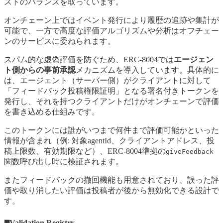
ストのバランスを取っています。
オンチェーン上ではイベント発行により履歴の追跡や集計が
可能で、一方で高度な評価アルゴリズムや分析はオフチェー
ンのサービスに委ねられます。
スパム的な虚偽評価を防ぐため、ERC-8004では
エージェン
ト側からの事前承認
メカニズムを導入しています。具体的に
は、エージェント（サーバー側）がクライアントに対して
「フィードバック投稿権限証明」となる署名付きトークンを
発行し、それを持つクライアントだけがオンチェーンで評価
を書き込める仕組みです。
このトークンには誰がいつまで何件まで評価可能かといった
情報が含まれ（例: 対象agentId、クライアントアドレス、投
稿上限数、有効期限など）、ERC-8004準拠の
giveFeedback
関数呼び出し時に検証されます。
またフィードバックの撤回機能も用意されており、誤った評
価や取り消したい評価は投稿者が後から無効化できる設計で
す。
◼️Validation Registry