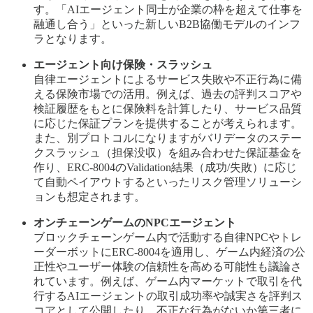
す。「AIエージェント同士が企業の枠を超えて仕事を
融通し合う」といった新しいB2B協働モデルのインフ
ラとなります。
エージェント向け保険・スラッシュ
自律エージェントによるサービス失敗や不正行為に備
える保険市場での活用。例えば、過去の評判スコアや
検証履歴をもとに保険料を計算したり、サービス品質
に応じた保証プランを提供することが考えられます。
また、別プロトコルになりますがバリデータのステー
クスラッシュ（担保没収）を組み合わせた保証基金を
作り、ERC-8004のValidation結果（成功/失敗）に応じ
て自動ペイアウトするといったリスク管理ソリューシ
ョンも想定されます。
オンチェーンゲームのNPCエージェント
ブロックチェーンゲーム内で活動する自律NPCやトレ
ーダーボットにERC-8004を適用し、ゲーム内経済の公
正性やユーザー体験の信頼性を高める可能性も議論さ
れています。例えば、ゲーム内マーケットで取引を代
行するAIエージェントの取引成功率や誠実さを評判ス
コアとして公開したり、不正な行為がないか第三者に