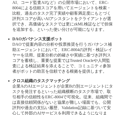
AI、コード監査AIなど）の公開市場において、ERC-
8004による信頼スコアを用いてエージェントを検索・
比較。過去のタスク完了実績や顧客満足度にもとづく
評判スコアが高いAIアシスタントをクライアントが選
択でき、高価値なタスクでは更にzkML検証などで担保
を追加する、といった使い分けが可能になります。
DAOガバナンス支援ボット
DAOで提案内容の分析や投票推奨を行うガバナンス補
助エージェントにおいて、ERC-8004の評判・検証レイ
ヤーを活用。提案分析の的確さや実績に基づき評判ス
コアを蓄積し、重要な提案ではTrusted Oracleや人間監
査による検証結果を添えることで、コミュニティ参加
者がボットの助言を信頼できる根拠を提供します。
クロス組織のタスクマッチング
企業AのAIエージェントが企業Bの別エージェントにタ
スクを発注するといった組織横断のタスク市場で、取
引相手の信頼性をERC-8004で可視化。従来、組織間で
は直接信頼関係がないと協業が難しい場面でも、公開
評判や過去の支払い履歴、Validation記録に基づいて安
心して外部のAIサービスを利用できるようになりま