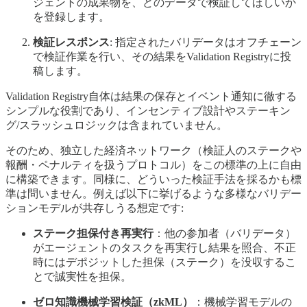
ジェントの成果物を、どのデータで検証してほしいか
を登録します。
検証レスポンス
: 指定されたバリデータはオフチェーン
で検証作業を行い、その結果をValidation Registryに投
稿します。
Validation Registry自体は結果の保存とイベント通知に徹する
シンプルな役割であり、インセンティブ設計やステーキン
グ/スラッシュロジックは含まれていません。
そのため、独立した経済ネットワーク（検証人のステークや
報酬・ペナルティを扱うプロトコル）をこの標準の上に自由
に構築できます。同様に、どういった検証手法を採るかも標
準は問いません。例えば以下に挙げるような多様なバリデー
ションモデルが共存しうる想定です:
ステーク担保付き再実行
：他の参加者（バリデータ）
がエージェントのタスクを再実行し結果を照合、不正
時にはデポジットした担保（ステーク）を没収するこ
とで誠実性を担保。
ゼロ知識機械学習検証（zkML）
：機械学習モデルの