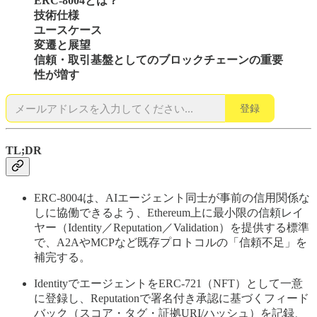
ERC-8004とは？
技術仕様
ユースケース
変遷と展望
信頼・取引基盤としてのブロックチェーンの重要
性が増す
登録
TL;DR
ERC-8004は、AIエージェント同士が事前の信用関係な
しに協働できるよう、Ethereum上に最小限の信頼レイ
ヤー（Identity／Reputation／Validation）を提供する標準
で、A2AやMCPなど既存プロトコルの「信頼不足」を
補完する。
IdentityでエージェントをERC-721（NFT）として一意
に登録し、Reputationで署名付き承認に基づくフィード
バック（スコア・タグ・証拠URI/ハッシュ）を記録、