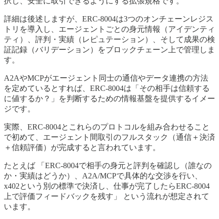
択し、安全に取引できるようにする拡張規格です。
詳細は後述しますが、ERC-8004は3つのオンチェーンレジス
トリを導入し、エージェントごとの身元情報（アイデンティ
ティ）、評判・実績（レピュテーション）、そして成果の検
証記録（バリデーション）をブロックチェーン上で管理しま
す。
A2AやMCPがエージェント同士の通信やデータ連携の方法
を定めているとすれば、ERC-8004は「その相手は信頼する
に値するか？」を判断するための情報基盤を提供するイメー
ジです。
実際、ERC-8004とこれらのプロトコルを組み合わせること
で初めて、エージェント間取引のフルスタック（通信＋決済
＋信頼評価）が完成すると言われています。
たとえば 「ERC-8004で相手の身元と評判を確認し（誰なの
か・実績はどうか）、A2A/MCPで具体的な交渉を行い、
x402という別の標準で決済し、仕事が完了したらERC-8004
上で評価フィードバックを残す」 という流れが想定されて
います。