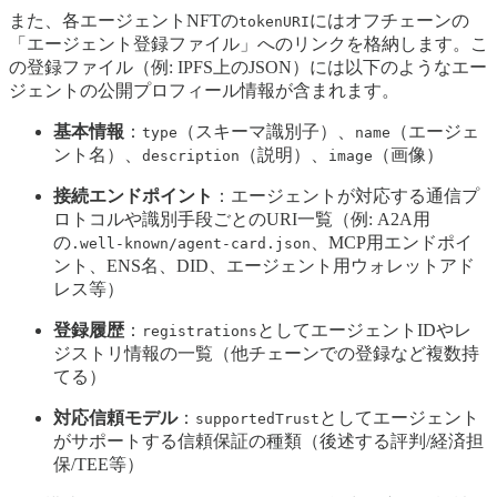
また、各エージェントNFTの
にはオフチェーンの
tokenURI
「エージェント登録ファイル」へのリンクを格納します。こ
の登録ファイル（例: IPFS上のJSON）には以下のようなエー
ジェントの公開プロフィール情報が含まれます。
基本情報
：
（スキーマ識別子）、
（エージェ
type
name
ント名）、
（説明）、
（画像）
description
image
接続エンドポイント
：エージェントが対応する通信プ
ロトコルや識別手段ごとのURI一覧（例: A2A用
の
、MCP用エンドポイ
.well-known/agent-card.json
ント、ENS名、DID、エージェント用ウォレットアド
レス等）
登録履歴
：
としてエージェントIDやレ
registrations
ジストリ情報の一覧（他チェーンでの登録など複数持
てる）
対応信頼モデル
：
としてエージェント
supportedTrust
がサポートする信頼保証の種類（後述する評判/経済担
保/TEE等）