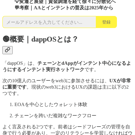
💡変遷と展望｜資金調達を経て徐々に分散化へ
💬考察｜AAとインテントの普及は2025年から
登録
🟢概要｜dappOSとは？
「dappOS」は、
チェーンとdAppがインテント中心になるよ
うにするインテント実行ネットワーク
です。
次の10億人のユーザーをweb3に参加させるには、
UXが非常
に重要です
。現状のweb3におけるUXの課題は主に以下の2
つです。
EOAを中心としたウォレット体験
チェーンを跨いだ複雑なワークフロー
よく言及される2つです。前者はシードフレーズの管理を自
身で行う必要があり、一定のリテラシーを学習しなければウ