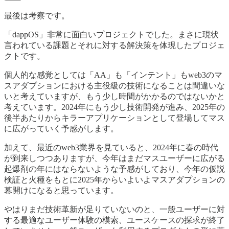
最後は考察です。
「dappOS」非常に面白いプロジェクトでした。まさに現状
言われている課題とそれに対する解決策を体現したプロジェ
クトです。
個人的な感覚としては「AA」も「インテント」もweb3のマ
スアダプションにおける主役級の技術になることは間違いな
いと考えていますが、もう少し時間がかかるのではないかと
考えています。2024年にもう少し技術開発が進み、2025年の
後半あたりからキラーアプリケーションとして登場してマス
に広がっていく予感がします。
加えて、最近のweb3業界を見ていると、2024年に春の時代
が到来しつつありますが、今年はまだマスユーザーに広がる
起爆剤の年にはならないような予感がしており、今年の仮説
検証と火種をもとに2025年からいよいよマスアダプションの
幕開けになると思っています。
やはりまだ技術革新が足りていないのと、一般ユーザーに対
する最適なユーザー体験の模索、ユースケースの探求が終了