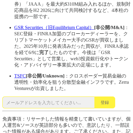
券）「JAAA」を最大約$310M組み入れるほか、規制対
応商品をH2 2026に向けて共同検討するなど、4本柱の
提携の一部です。
GSR Securities（旧Equilibrium Capital）
[非公開/M&A]
：
SEC登録・FINRA加盟のブローカーディーラーを、ク
リプトマーケットメイカー大手のGSRが買収しまし
た。2025年10月に発表済みだった買収が、FINRA承認
を経て6/9に
完了
したものです。今後は「GSR
Securities」として営業し、web3投資銀行化やトークン
化・アドバイザリー事業拡大の足場にします。
TSFC
[非公開/Unknown]
：クロスボーダー貿易金融の
透明性・効率化を狙う分散型金融インフラです。Zerra
Venturesが出資しました。
登録
免責事項：リサーチした情報を精査して書いていますが、個
人運営&ソースが英語部分も多いので、意訳したり、一部誤
った情報がある場合があります。ご了承ください。また、記