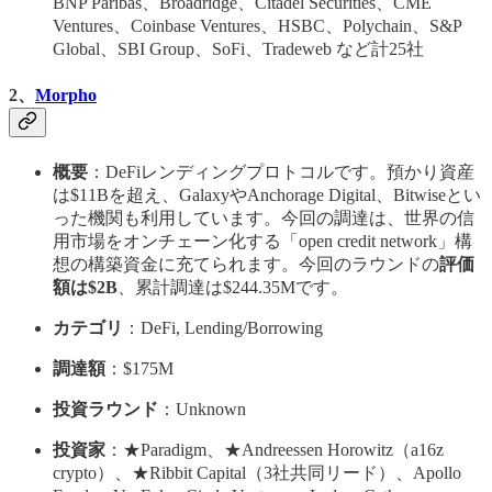
BNP Paribas、Broadridge、Citadel Securities、CME
Ventures、Coinbase Ventures、HSBC、Polychain、S&P
Global、SBI Group、SoFi、Tradeweb など計25社
2、
Morpho
概要
：DeFiレンディングプロトコルです。預かり資産
は$11Bを超え、GalaxyやAnchorage Digital、Bitwiseとい
った機関も利用しています。今回の調達は、世界の信
用市場をオンチェーン化する「open credit network」構
想の構築資金に充てられます。今回のラウンドの
評価
額は$2B
、累計調達は$244.35Mです。
カテゴリ
：DeFi, Lending/Borrowing
調達額
：$175M
投資ラウンド
：Unknown
投資家
：★Paradigm、★Andreessen Horowitz（a16z
crypto）、★Ribbit Capital（3社共同リード）、Apollo