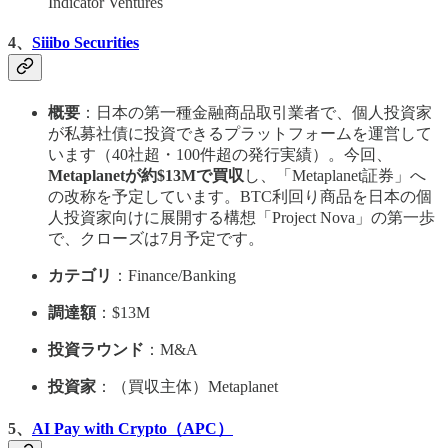
Indicator Ventures
4、
Siiibo Securities
概要
：日本の第一種金融商品取引業者で、個人投資家
が私募社債に投資できるプラットフォームを運営して
います（40社超・100件超の発行実績）。今回、
Metaplanetが約$13Mで買収
し、「Metaplanet証券」へ
の改称を予定しています。BTC利回り商品を日本の個
人投資家向けに展開する構想「Project Nova」の第一歩
で、クローズは7月予定です。
カテゴリ
：Finance/Banking
調達額
：$13M
投資ラウンド
：M&A
投資家
：（買収主体）Metaplanet
5、
AI Pay with Crypto（APC）