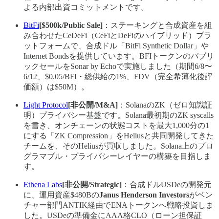
よる内部出資コミットメントです。
BitFi
[$500k/Public Sale]
：ステーキングと合成資産を組
み合わせたCeDeFi（CeFiとDeFiのハイブリッド）プラ
ットフォームで、合成ドル「BitFi Synthetic Dollar」や
Internet Bondsを提供しています。BFIトークンのパブリ
ックセールをSonar by Echoで実施しました（期間6/8〜
6/12、$0.05/BFI・総供給の1%、FDV（完全希薄化後評
価額）は$50M）。
Light Protocol
[非公開/M&A]
：SolanaのZK（ゼロ知識証
明）プライバシー基盤です。Solana最初期のZK syscalls
を書き、オンチェーンの状態コストを最大1,000分の1
にする「ZK Compression」をHeliusと共同開発してきた
チームを、そのHeliusが買収しました。Solana上のプロ
グラマブル・プライバシーレイヤーの構築を目指しま
す。
Ethena Labs
[非公開/Strategic]
：合成ドルUSDeの開発元
に、運用資産$480Bの
Janus Henderson Investors
がベン
チャー部門ANTIK経由でENAトークンへ戦略投資しま
した。USDeの準備金にAAA格CLO（ローン担保証