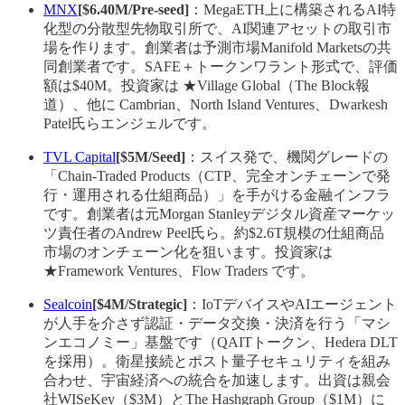
MNX
[$6.40M/Pre-seed]
：MegaETH上に構築されるAI特
化型の分散型先物取引所で、AI関連アセットの取引市
場を作ります。創業者は予測市場Manifold Marketsの共
同創業者です。SAFE＋トークンワラント形式で、評価
額は$40M。投資家は ★Village Global（The Block報
道）、他に Cambrian、North Island Ventures、Dwarkesh
Patel氏らエンジェルです。
TVL Capital
[$5M/Seed]
：スイス発で、機関グレードの
「Chain-Traded Products（CTP、完全オンチェーンで発
行・運用される仕組商品）」を手がける金融インフラ
です。創業者は元Morgan Stanleyデジタル資産マーケッ
ツ責任者のAndrew Peel氏ら。約$2.6T規模の仕組商品
市場のオンチェーン化を狙います。投資家は
★Framework Ventures、Flow Traders です。
Sealcoin
[$4M/Strategic]
：IoTデバイスやAIエージェント
が人手を介さず認証・データ交換・決済を行う「マシ
ンエコノミー」基盤です（QAITトークン、Hedera DLT
を採用）。衛星接続とポスト量子セキュリティを組み
合わせ、宇宙経済への統合を加速します。出資は親会
社WISeKey（$3M）とThe Hashgraph Group（$1M）に