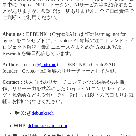
事中に Dapps、NFT、トークン、AIサービス等を紹介するこ
とがありますが、勧誘では一切ありません。全て自己責任で
ご判断・ご利用ください。
About us
：DEBUNK（Crypto&AI）は “For learning, not for
hype.” をコンセプトに、Crypto・AI 領域の注目トレンド・プ
ロジェクト解説・最新ニュースをまとめた Agentic Web
Research を毎日配信しています。
Author
：mitsui (
@mitsuiio
) — DEBUNK（Crypto&AI）
founder。Crypto・AI 領域のリサーチャーとして活動。
Contact
：法人向けのリサーチコンテンツの納品や共同制
作、リサーチ力を武器にした Crypto・AI コンサルティン
グ・勉強会なども受付中です。詳しくは以下の窓口よりお気
軽にお問い合わせください。
🐦 X:
@debunkrsch
🌐 HP:
debunkresearch.com