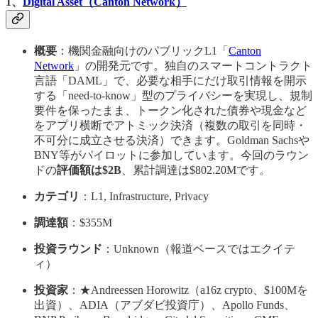
1、
Digital Asset（Canton Network）
概要
：機関金融向けのパブリックL1「
Canton
Network
」の開発元です。独自のスマートコントラクト
言語「DAML」で、必要な相手にだけ取引情報を開示
する「need-to-know」型のプライバシーを実現し、規制
要件を保ったまま、トークン化された債券や現金など
をアプリ横断でアトミック決済（複数の取引を同時・
不可分に成立させる決済）できます。Goldman Sachsや
BNY等がパイロットに参加しています。今回のラウン
ドの
評価額は$2B
、累計調達は$802.20Mです。
カテゴリ
：L1, Infrastructure, Privacy
調達額
：$355M
投資ラウンド
：Unknown（報道ベースではエクイテ
ィ）
投資家
：★Andreessen Horowitz（a16z crypto、$100Mを
出資）、ADIA（アブダビ投資庁）、Apollo Funds、