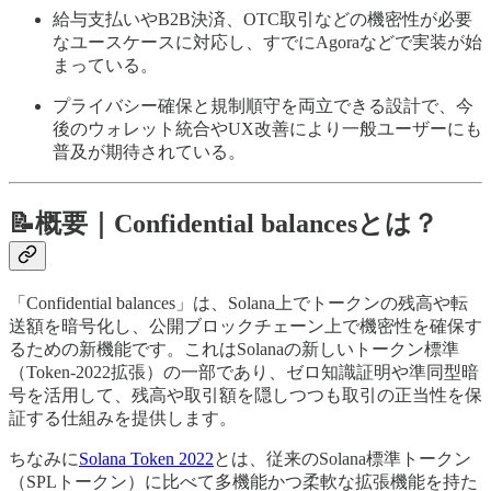
給与支払いやB2B決済、OTC取引などの機密性が必要
なユースケースに対応し、すでにAgoraなどで実装が始
まっている。
プライバシー確保と規制順守を両立できる設計で、今
後のウォレット統合やUX改善により一般ユーザーにも
普及が期待されている。
📝概要｜Confidential balancesとは？
「Confidential balances」は、Solana上でトークンの残高や転
送額を暗号化し、公開ブロックチェーン上で機密性を確保す
るための新機能です。これはSolanaの新しいトークン標準
（Token-2022拡張）の一部であり、ゼロ知識証明や準同型暗
号を活用して、残高や取引額を隠しつつも取引の正当性を保
証する仕組みを提供します。
ちなみに
Solana Token 2022
とは、従来のSolana標準トークン
（SPLトークン）に比べて多機能かつ柔軟な拡張機能を持た