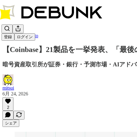
DEBUNK Crypto
登録
ログイン
【Coinbase】21製品を一挙発表、「
暗号資産取引所が証券・銀行・予測市場・AIアド
mitsui
6月 24, 2026
2
シェア