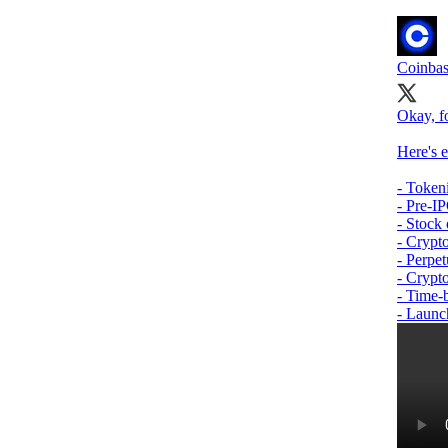
Coinbas
Okay, fo
Here's 
- Token
- Pre-I
- Stock 
- Crypt
- Perpet
- Crypt
- Time-
- Launc