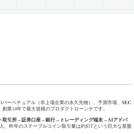
re-IPOパーペチュアル（非上場企業の永久先物）、予測市場、
SEC
、創業14年で最大規模のプロダクトローンチです。
ト取引所→証券口座→銀行→トレーディング端末→AIアドバ
約1.2億人、昨年のステーブルコイン取引量は約$1Tという巨大な基盤