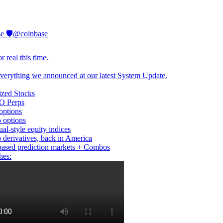
e 🛡️
@coinbase
r real this time.
everything we announced at our latest System Update.
ized Stocks
PO Perps
options
o options
ual-style equity indices
o derivatives, back in America
based prediction markets + Combos
hes: