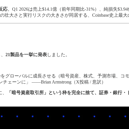
反応
。Q1 2026は売上$14.1億（前年同期比-31%）、純損失
壮大さと実行リスクの大きさが同居する、Coinbase史上最
し、
21製品を一挙に発表
しました。
thing Exchangeをグローバルに成長させる（暗号資産、株式、予測
ンに」 ——Brian Armstrong（X投稿 / 意訳）
に、
「暗号資産取引所」という枠を完全に捨て、証券・銀行・