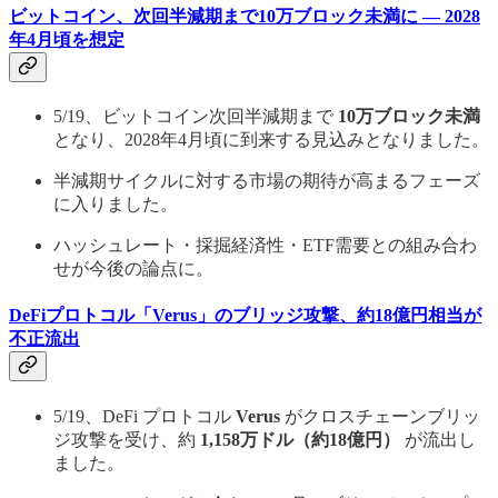
ビットコイン、次回半減期まで10万ブロック未満に — 2028
年4月頃を想定
5/19、ビットコイン次回半減期まで
10万ブロック未満
となり、2028年4月頃に到来する見込みとなりました。
半減期サイクルに対する市場の期待が高まるフェーズ
に入りました。
ハッシュレート・採掘経済性・ETF需要との組み合わ
せが今後の論点に。
DeFiプロトコル「Verus」のブリッジ攻撃、約18億円相当が
不正流出
5/19、DeFi プロトコル
Verus
がクロスチェーンブリッ
ジ攻撃を受け、約
1,158万ドル（約18億円）
が流出し
ました。