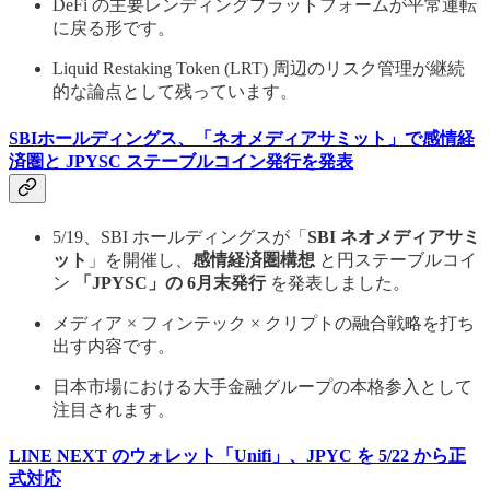
DeFi の主要レンディングプラットフォームが平常運転
に戻る形です。
Liquid Restaking Token (LRT) 周辺のリスク管理が継続
的な論点として残っています。
SBIホールディングス、「ネオメディアサミット」で感情経
済圏と JPYSC ステーブルコイン発行を発表
5/19、SBI ホールディングスが「
SBI ネオメディアサミ
ット
」を開催し、
感情経済圏構想
と円ステーブルコイ
ン
「JPYSC」の 6月末発行
を発表しました。
メディア × フィンテック × クリプトの融合戦略を打ち
出す内容です。
日本市場における大手金融グループの本格参入として
注目されます。
LINE NEXT のウォレット「Unifi」、JPYC を 5/22 から正
式対応