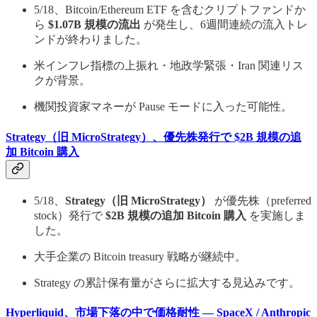
5/18、Bitcoin/Ethereum ETF を含むクリプトファンドか
ら
$1.07B 規模の流出
が発生し、6週間連続の流入トレ
ンドが終わりました。
米インフレ指標の上振れ・地政学緊張・Iran 関連リス
クが背景。
機関投資家マネーが Pause モードに入った可能性。
Strategy（旧 MicroStrategy）、優先株発行で $2B 規模の追
加 Bitcoin 購入
5/18、
Strategy（旧 MicroStrategy）
が優先株（preferred
stock）発行で
$2B 規模の追加 Bitcoin 購入
を実施しま
した。
大手企業の Bitcoin treasury 戦略が継続中。
Strategy の累計保有量がさらに拡大する見込みです。
Hyperliquid、市場下落の中で価格耐性 — SpaceX / Anthropic