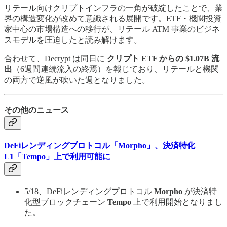
リテール向けクリプトインフラの一角が破綻したことで、業
界の構造変化が改めて意識される展開です。ETF・機関投資
家中心の市場構造への移行が、リテール ATM 事業のビジネ
スモデルを圧迫したと読み解けます。
合わせて、Decrypt は同日に
クリプト ETF からの $1.07B 流
出
（6週間連続流入の終焉）を報じており、リテールと機関
の両方で逆風が吹いた週となりました。
その他のニュース
DeFiレンディングプロトコル「Morpho」、決済特化
L1「Tempo」上で利用可能に
5/18、DeFiレンディングプロトコル
Morpho
が決済特
化型ブロックチェーン
Tempo
上で利用開始となりまし
た。