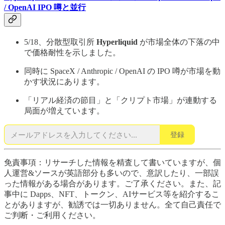
/ OpenAI IPO 噂と並行
5/18、分散型取引所
Hyperliquid
が市場全体の下落の中
で価格耐性を示しました。
同時に SpaceX / Anthropic / OpenAI の IPO 噂が市場を動
かす状況にあります。
「リアル経済の節目」と「クリプト市場」が連動する
局面が増えています。
登録
免責事項：リサーチした情報を精査して書いていますが、個
人運営&ソースが英語部分も多いので、意訳したり、一部誤
った情報がある場合があります。ご了承ください。また、記
事中に Dapps、NFT、トークン、AIサービス等を紹介するこ
とがありますが、勧誘では一切ありません。全て自己責任で
ご判断・ご利用ください。