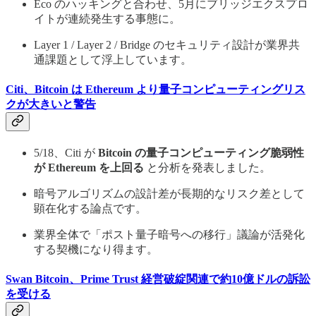
Eco のハッキングと合わせ、5月にブリッジエクスプロ
イトが連続発生する事態に。
Layer 1 / Layer 2 / Bridge のセキュリティ設計が業界共
通課題として浮上しています。
Citi、Bitcoin は Ethereum より量子コンピューティングリス
クが大きいと警告
5/18、Citi が
Bitcoin の量子コンピューティング脆弱性
が Ethereum を上回る
と分析を発表しました。
暗号アルゴリズムの設計差が長期的なリスク差として
顕在化する論点です。
業界全体で「ポスト量子暗号への移行」議論が活発化
する契機になり得ます。
Swan Bitcoin、Prime Trust 経営破綻関連で約10億ドルの訴訟
を受ける