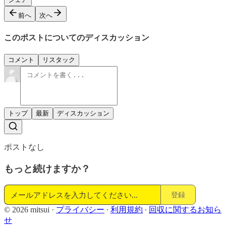
前へ
次へ
このポストについてのディスカッション
コメント
リスタック
トップ
最新
ディスカッション
ポストなし
もっと続けますか？
登録
© 2026 mitsui
·
プライバシー
∙
利用規約
∙
回収に関するお知ら
せ