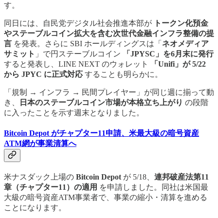
す。
同日には、自民党デジタル社会推進本部が
トークン化預金
やステーブルコイン拡大を含む次世代金融インフラ整備の提
言
を発表。さらに SBI ホールディングスは「
ネオメディア
サミット
」で円ステーブルコイン
「JPYSC」を6月末に発行
すると発表し、LINE NEXT のウォレット
「Unifi」が 5/22
から JPYC に正式対応
することも明らかに。
「規制 → インフラ → 民間プレイヤー」が同じ週に揃って動
き、
日本のステーブルコイン市場が本格立ち上がり
の段階
に入ったことを示す週末となりました。
Bitcoin Depot がチャプター11申請、米最大級の暗号資産
ATM網が事業清算へ
米ナスダック上場の
Bitcoin Depot
が 5/18、
連邦破産法第11
章（チャプター11）の適用
を申請しました。同社は米国最
大級の暗号資産ATM事業者で、事業の縮小・清算を進める
ことになります。