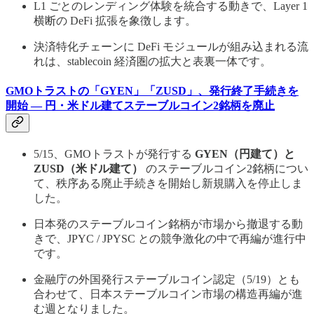
L1 ごとのレンディング体験を統合する動きで、Layer 1
横断の DeFi 拡張を象徴します。
決済特化チェーンに DeFi モジュールが組み込まれる流
れは、stablecoin 経済圏の拡大と表裏一体です。
GMOトラストの「GYEN」「ZUSD」、発行終了手続きを
開始 — 円・米ドル建てステーブルコイン2銘柄を廃止
5/15、GMOトラストが発行する
GYEN（円建て）と
ZUSD（米ドル建て）
のステーブルコイン2銘柄につい
て、秩序ある廃止手続きを開始し新規購入を停止しま
した。
日本発のステーブルコイン銘柄が市場から撤退する動
きで、JPYC / JPYSC との競争激化の中で再編が進行中
です。
金融庁の外国発行ステーブルコイン認定（5/19）とも
合わせて、日本ステーブルコイン市場の構造再編が進
む週となりました。