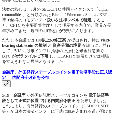
法案の核心は、3月の SEC/CFTC 共同ガイダンスで「digital
commodities」と分類された Bitcoin / Ethereum / Solana / XRP
等16銘柄のコモディティ
扱いを法律レベルで確定
するこ
と。CFTC を主要監督官庁として明示する内容で、業界が長
年求めてきた「規制の明確化」が視野に入ります。
ただし本会議では
100以上の修正案
が提出され、特に
yield-
bearing stablecoin の規制
と
資産分類の境界
が論点に。並行
して、5/18 には米インフレ指標の上振れと米金利急騰で
BTC がボラタイルに下落
し、CLARITY 進展だけでは相場
を支えきれない展開となりました。
金融庁、外国発行ステーブルコインを電子決済手段に正式認
定 — 内閣府令改正を公布
5/19、
金融庁
が外国信託型ステーブルコインを
電子決済手
段として正式に位置づける内閣府令改正
を公布しました。
これにより、海外発行のステーブルコイン（USDC / USDT
等）が日本の決済インフラに正式に組み込まれる道が開けま