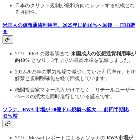
日本のクリプト規制が緩和方向にシフトする転機とな
る可能性。
米国人の仮想通貨利用率、2025年に約10%へ回復 — FRB調
査
5/19、FRB の最新調査で
米国成人の仮想通貨利用率が
約10%
となり、3年ぶりの最高水準を記録しました。
2022-2023年の弱気相場で減少していた利用率が、ETF
解禁と規制明確化を経て回復しています。
機関投資家マネー流入だけでなく、リテールユーザー
ベースの拡大も同時進行している証左です。
ソラナ、RWA 市場が 20億ドル規模へ拡大 — 前四半期比
43%増
5/19、Messari レポートによるとソラナの
RWA市場が