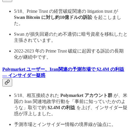
5/18、Prime Trust の経営破綻関連の litigation trust が
Swan Bitcoin に対し約10億ドルの訴訟
を起こしまし
た。
Swan が損失回避のため不適切に暗号資産を移転したと
主張されています。
2022-2023 年の Prime Trust 破綻に起因する訴訟の長期
化が継続中です。
Polymarket ユーザー、Iran関連の予測市場で $2.4M の利益
— インサイダー疑惑
5/18、相互接続された
Polymarket アカウント群
が、米
国の Iran 関連地政学行動を「事前に知っていたかのよ
うな」取引で約
$2.4M の利益
を上げ、インサイダー疑
惑が浮上しました。
予測市場とインサイダー情報の境界線が論点に。