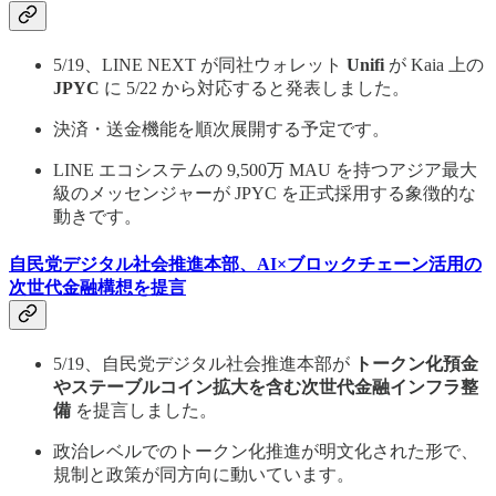
5/19、LINE NEXT が同社ウォレット
Unifi
が Kaia 上の
JPYC
に 5/22 から対応すると発表しました。
決済・送金機能を順次展開する予定です。
LINE エコシステムの 9,500万 MAU を持つアジア最大
級のメッセンジャーが JPYC を正式採用する象徴的な
動きです。
自民党デジタル社会推進本部、AI×ブロックチェーン活用の
次世代金融構想を提言
5/19、自民党デジタル社会推進本部が
トークン化預金
やステーブルコイン拡大を含む次世代金融インフラ整
備
を提言しました。
政治レベルでのトークン化推進が明文化された形で、
規制と政策が同方向に動いています。