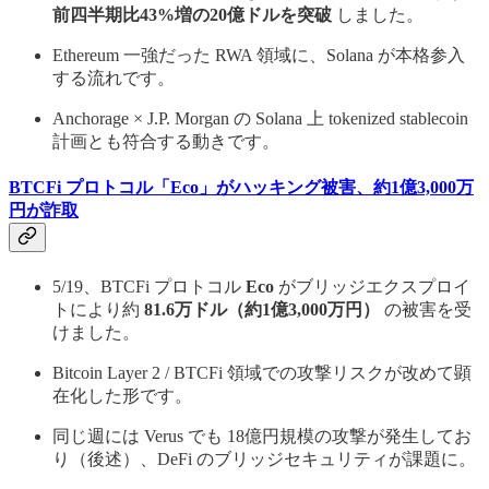
前四半期比43%増の20億ドルを突破
しました。
Ethereum 一強だった RWA 領域に、Solana が本格参入
する流れです。
Anchorage × J.P. Morgan の Solana 上 tokenized stablecoin
計画とも符合する動きです。
BTCFi プロトコル「Eco」がハッキング被害、約1億3,000万
円が詐取
5/19、BTCFi プロトコル
Eco
がブリッジエクスプロイ
トにより約
81.6万ドル（約1億3,000万円）
の被害を受
けました。
Bitcoin Layer 2 / BTCFi 領域での攻撃リスクが改めて顕
在化した形です。
同じ週には Verus でも 18億円規模の攻撃が発生してお
り（後述）、DeFi のブリッジセキュリティが課題に。