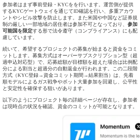
参加者はまず事前登録・KYCをを行います。運営側が提供
するKYCゲートウェイを通じてID確認を行い、多重アカウ
ントやシビル攻撃を防止します。また米国や中国など証券規
制の厳しい一部地域の居住者は参加不可となっており、
参加
可能国を限定
する形で法令遵守（コンプライアンス）にも配
慮しています。
続いて、希望するプロジェクトの募集が始まると資金をコミ
ットします。募集方式はオーバーサブスクリプション型（超
過申込対応型）で、応募総額が目標額を超えた場合は比例配
分による割当と超過分の自動返金が行われます。この二段階
方式（KYC登録→資金コミット期間→結果割当）は、先着
順モデルによるガス戦争やボット大量参加を回避し、公平性
と安定性を確保する狙いがあります。
以下のようにプロジェクト毎の詳細ページが存在し、参加者
は現時点の状況を確認、資金のコミットが可能となります。