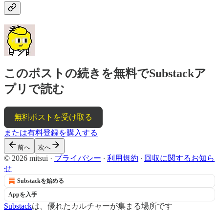
このポストの続きを無料でSubstackア
プリで読む
無料ポストを受け取る
または有料登録を購入する
前へ
次へ
© 2026 mitsui
·
プライバシー
∙
利用規約
∙
回収に関するお知ら
せ
Substackを始める
Appを入手
Substack
は、優れたカルチャーが集まる場所です