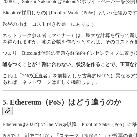
2008年、Satoshi NakamotoはBitcoinのホワ
Bitcoinが採用したのはProof of Work（PoW）という仕組みで
PoWの肝は「コスト付き投票」にあります。
ネットワーク参加者（マイナー）は、膨大な計算を行って新
を得られますが、嘘の台帳を作ろうとすれば、そのコストが
つまり、Bitcoinは信頼の問題を経済的インセンティブに置
嘘をつくことが「割に合わない」状況を作ることで、正直な
これは「2/3の正直者」を前提とした古典的BFTとは異な
あれば、ネットワークは正しく機能します。
5. Ethereum（PoS）はどう違うのか
Ethereumは2022年のThe Merge以降、Proof of Stake（Po
PoSでは、計算ではなく「ステーク（担保金）」が投票の裏