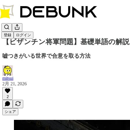
登録
ログイン
【ビザンチン将軍問題】基礎単語の解説
嘘つきがいる世界で合意を取る方法
mitsui
2月 21, 2026
2
シェア