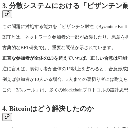
3. 分散システムにおける「ビザンチン
この問題に対処する能力を「ビザンチン耐性（Byzantine Fault T
BFTとは、ネットワーク参加者の一部が故障したり、悪意
古典的なBFT研究では、重要な閾値が示されています。
正直な参加者が全体の2/3を超えていれば、正しい合意は可能
逆に言えば、裏切り者が全体の1/3以上を占めると、合意形
例えば参加者が10人いる場合、3人までの裏切り者には耐え
この「2/3ルール」は、多くのblockchainプロトコルの設計
4. Bitcoinはどう解決したのか