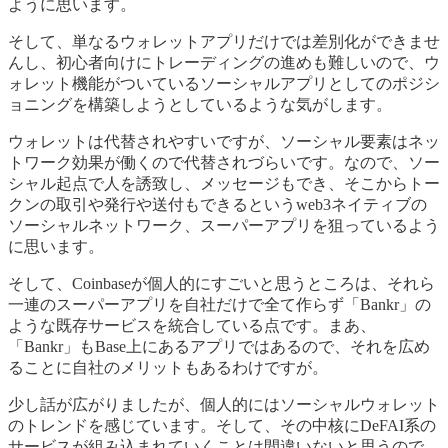
ように思います。
そして、単なるウォレットアプリだけでは差別化ができませ
んし、初心者向けにトレーディングの進めも難しいので、ウ
ォレット機能がついているソーシャルアプリとしてのポジシ
ョニングを構築しようとしているような気がします。
ウォレットは代替されやすいですが、ソーシャル要素はネッ
トワーク効果が働くので代替されづらいです。なので、ソー
シャル起点で人を誘致し、メッセージもでき、そこからトー
クンの取引や発行や送付もできるというweb3ネイティブの
ソーシャルネットワーク、スーパーアプリを狙っているよう
に思います。
そして、Coinbaseが個人的にすごいと思うところは、それら
一連のスーパーアプリを自社だけで全て作らず「Bankr」の
ような既存サービスを統合している点です。まあ、
「Bankr」もBase上にあるアプリではあるので、それを広め
ることに自社のメリットもあるわけですが。
少し話が広がりましたが、個人的にはソーシャルウォレット
のトレンドを感じています。そして、その中核にDeFAI系の
サービスが組み込まれていくことは間違いないと思うので、