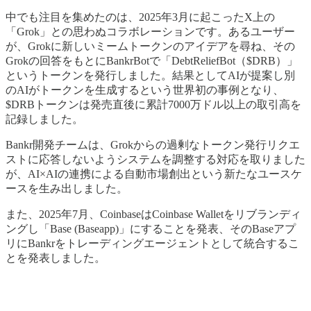
中でも注目を集めたのは、2025年3月に起こったX上の
「Grok」との思わぬコラボレーションです。あるユーザー
が、Grokに新しいミームトークンのアイデアを尋ね、その
Grokの回答をもとにBankrBotで「DebtReliefBot（$DRB）」
というトークンを発行しました。結果としてAIが提案し別
のAIがトークンを生成するという世界初の事例となり、
$DRBトークンは発売直後に累計7000万ドル以上の取引高を
記録しました。
Bankr開発チームは、Grokからの過剰なトークン発行リクエ
ストに応答しないようシステムを調整する対応を取りました
が、AI×AIの連携による自動市場創出という新たなユースケ
ースを生み出しました。
また、2025年7月、CoinbaseはCoinbase Walletをリブランディ
ングし「Base (Baseapp)」にすることを発表、そのBaseアプ
リにBankrをトレーディングエージェントとして統合するこ
とを発表しました。