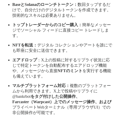
BaseとSolanaのローンチトークン：
数回タップするだ
けで、自分だけのデジタルトークンを作成できます。
技術的なスキルは必要ありません。
トップトレーダーからのコピー購入：
簡単なメッセー
ジでソーシャル フィードに直接コピー トレードしま
す。
NFTを転送：
デジタル コレクションやアートを誰にで
も即座に安全に送信できます。
エアドロップ
：X上の投稿に対するリプライ状況に応
じて特定トークンを自動配布するエアドロップ機能
や、メッセージから直接
NFTのミント
を実行する機能
も備えています。
マルチプラットフォーム対応：
複数のプラットフォー
ムから利用できます。X上で投稿やリプライに
@bankrbot
をタグ付けした公開操作、
Farcaster（Warpcast）上でのメッセージ操作、および
プライベートWebターミナル（専用ブラウザUI）での
非公開操作が可能です。