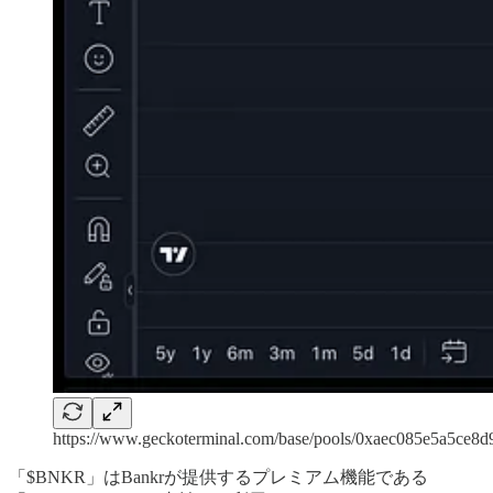
https://www.geckoterminal.com/base/pools/0xaec085e5a5ce
「$BNKR」はBankrが提供するプレミアム機能である