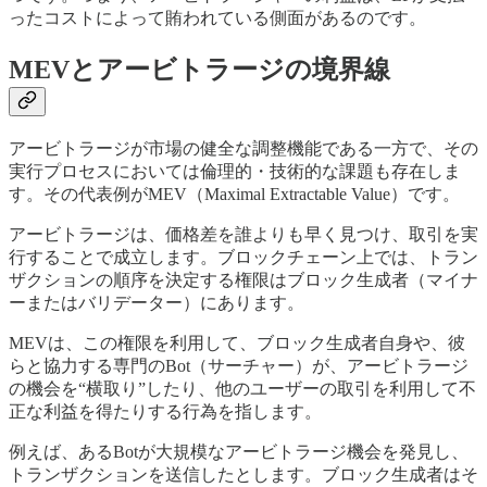
ったコストによって賄われている側面があるのです。
MEVとアービトラージの境界線
アービトラージが市場の健全な調整機能である一方で、その
実行プロセスにおいては倫理的・技術的な課題も存在しま
す。その代表例がMEV（Maximal Extractable Value）です。
アービトラージは、価格差を誰よりも早く見つけ、取引を実
行することで成立します。ブロックチェーン上では、トラン
ザクションの順序を決定する権限はブロック生成者（マイナ
ーまたはバリデーター）にあります。
MEVは、この権限を利用して、ブロック生成者自身や、彼
らと協力する専門のBot（サーチャー）が、アービトラージ
の機会を“横取り”したり、他のユーザーの取引を利用して不
正な利益を得たりする行為を指します。
例えば、あるBotが大規模なアービトラージ機会を発見し、
トランザクションを送信したとします。ブロック生成者はそ