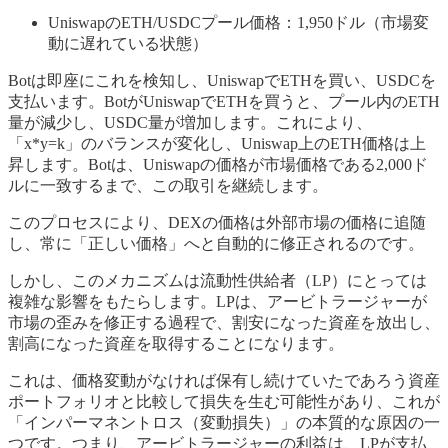
UniswapのETH/USDCプール価格：1,950ドル（市場変
動に遅れている状態）
Botは即座にこれを検知し、UniswapでETHを買い、USDCを
支払います。BotがUniswapでETHを買うと、プール内のETH
量が減少し、USDC量が増加します。これにより、
「x*y=k」のバランスが変化し、Uniswap上のETH価格は上
昇します。Botは、Uniswapの価格が市場価格である2,000ド
ルに一致するまで、この取引を継続します。
このプロセスにより、DEXの価格は外部市場の価格に追随
し、常に「正しい価格」へと自動的に修正されるのです。
しかし、このメカニズムは流動性供給者（LP）にとっては
複雑な影響をもたらします。LPは、アービトラージャーが
市場の歪みを修正する過程で、割安になった資産を放出し、
割高になった資産を取得することになります。
これは、価格変動がなければ保有し続けていたであろう資産
ポートフォリオと比較して損失を生む可能性があり、これが
「インパーマネントロス（変動損失）」の本質的な原因の一
つです。つまり、アービトラージャーの利益は、LPが支払