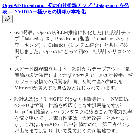
OpenAI×Broadcom、初の自社推論チップ「Jalapeño」を発
表 — NVIDIA一極からの脱却が本格化
6/24発表。OpenAIがLLM推論に特化した自社設計チッ
プ「Jalapeño」を、Broadcom（製造・Tomahawkネット
ワーキング）、Celestica（システム統合）と共同で公
開しました。OpenAIにとって初の自社設計シリコンで
す。
スピード感が際立ちます。設計からテープアウト（量
産前の設計確定）までわずか9カ月で、2026年後半にギ
ガワット規模での展開を計画。初期生産の約4割を
Microsoftが購入する見込みと報じられています。
設計思想は「汎用GPUではなく推論専用」。NVIDIA
のGPUは学習・推論を幅広くこなす汎用品ですが、
Jalapeñoは推論というワンタスクに絞ることで電力効率
を稼ぐ狙いです。電力性能は「大幅改善」とされます
が、これはOpenAIの自己申告値なので、第三者ベンチ
が出るまでは割り引いて見ておくのが無難です。