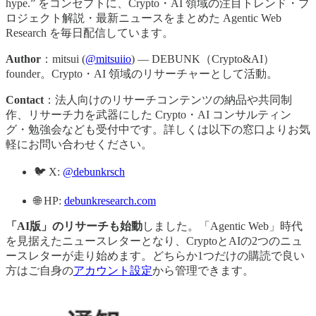
hype.” をコンセプトに、Crypto・AI 領域の注目トレンド・プ
ロジェクト解説・最新ニュースをまとめた Agentic Web
Research を毎日配信しています。
Author
：mitsui (
@mitsuiio
) — DEBUNK（Crypto&AI）
founder。Crypto・AI 領域のリサーチャーとして活動。
Contact
：法人向けのリサーチコンテンツの納品や共同制
作、リサーチ力を武器にした Crypto・AI コンサルティン
グ・勉強会なども受付中です。詳しくは以下の窓口よりお気
軽にお問い合わせください。
🐦 X:
@debunkrsch
🌐 HP:
debunkresearch.com
「AI版」のリサーチも始動
しました。「Agentic Web」時代
を見据えたニュースレターとなり、CryptoとAIの2つのニュ
ースレターが走り始めます。どちらか1つだけの購読で良い
方はご自身の
アカウント設定
から管理できます。