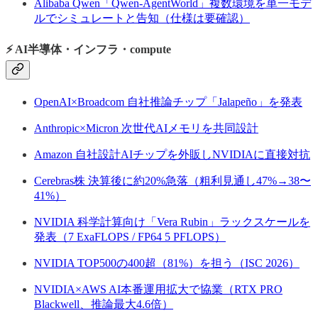
Alibaba Qwen「Qwen-AgentWorld」複数環境を単一モデ
ルでシミュレートと告知（仕様は要確認）
⚡ AI半導体・インフラ・compute
OpenAI×Broadcom 自社推論チップ「Jalapeño」を発表
Anthropic×Micron 次世代AIメモリを共同設計
Amazon 自社設計AIチップを外販しNVIDIAに直接対抗
Cerebras株 決算後に約20%急落（粗利見通し47%→38〜
41%）
NVIDIA 科学計算向け「Vera Rubin」ラックスケールを
発表（7 ExaFLOPS / FP64 5 PFLOPS）
NVIDIA TOP500の400超（81%）を担う（ISC 2026）
NVIDIA×AWS AI本番運用拡大で協業（RTX PRO
Blackwell、推論最大4.6倍）