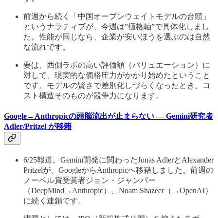
前週から続く「中国オープンウェイトモデルの台頭」
というナラティブが、今週は”価格軸”で具体化しまし
た。性能が同じなら、企業が安いほうを選ぶのは自然
な流れです。
要は、西側ラボの高い評価額（バリュエーション）に
対して、現実的な価格圧力がかかり始めたということ
です。モデルの賢さで差別化しづらくなったとき、コ
スト構造そのものが競争力になります。
Google→Anthropicの頭脳流出が止まらない — Gemini研究者
Adler/Pritzel が移籍
6/25報道。Gemini開発に関わったJonas AdlerとAlexander
Pritzelが、GoogleからAnthropicへ移籍しました。前週の
ノーベル賞受賞者ジョン・ジャンパー
（DeepMind→Anthropic）、Noam Shazeer（→OpenAI）
に続く連鎖です。