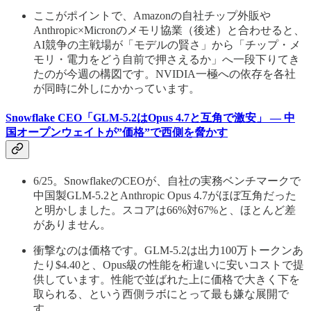
ここがポイントで、Amazonの自社チップ外販や
Anthropic×Micronのメモリ協業（後述）と合わせると、
AI競争の主戦場が「モデルの賢さ」から「チップ・メ
モリ・電力をどう自前で押さえるか」へ一段下りてき
たのが今週の構図です。NVIDIA一極への依存を各社
が同時に外しにかかっています。
Snowflake CEO「GLM-5.2はOpus 4.7と互角で激安」 — 中
国オープンウェイトが”価格”で西側を脅かす
6/25。SnowflakeのCEOが、自社の実務ベンチマークで
中国製GLM-5.2とAnthropic Opus 4.7がほぼ互角だった
と明かしました。スコアは66%対67%と、ほとんど差
がありません。
衝撃なのは価格です。GLM-5.2は出力100万トークンあ
たり$4.40と、Opus級の性能を桁違いに安いコストで提
供しています。性能で並ばれた上に価格で大きく下を
取られる、という西側ラボにとって最も嫌な展開で
す。