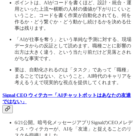
ポイントは、AIがコードを書くほど、設計・統合・運
用といった上流〜横断の人材の価値が下がりにくいと
いうこと。コードを書く作業が自動化されても、何を
作るか・どう繋ぐか・どう動かし続けるかを決める仕
事は残ります。
「AIが仕事を奪う」という単純な予測に対する、現場
データからの反証として読めます。職種ごとに影響の
出方は大きく違う、という当たり前だけど見落とされ
がちな事実です。
要は、自動化されるのは「タスク」であって「職種」
まるごとではない、ということ。AI時代のキャリアを
考えるうえで現実的な視点を提供してくれます。
Signal CEO ウィテカー「AIチャットボットはあなたの友達
ではない」
6/21公開。暗号化メッセージアプリSignalのCEOメレデ
ィス・ウィテカーが、AIを「友達」と捉えることのリ
スクを指摘しました。