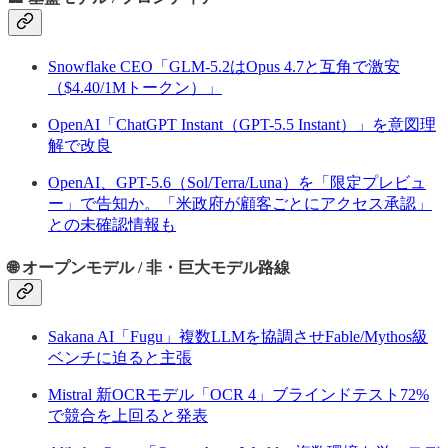
Snowflake CEO「GLM-5.2はOpus 4.7と互角で激安
（$4.40/1Mトークン）」
OpenAI「ChatGPT Instant（GPT-5.5 Instant）」を意図理
解で改良
OpenAI、GPT-5.6（Sol/Terra/Luna）を「限定プレビュ
ー」で告知か。「米政府が顧客ごとにアクセス承認」
との未確認情報も
🌐 オープンモデル / 非・巨大モデル路線
Sakana AI「Fugu」複数LLMを協調させFable/Mythos級
ベンチに迫ると主張
Mistral 新OCRモデル「OCR 4」ブラインドテスト72%
で競合を上回ると発表