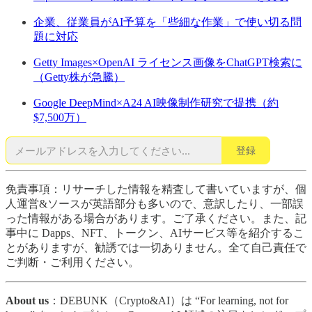
企業、従業員がAI予算を「些細な作業」で使い切る問
題に対応
Getty Images×OpenAI ライセンス画像をChatGPT検索に
（Getty株が急騰）
Google DeepMind×A24 AI映像制作研究で提携（約
$7,500万）
登録
免責事項：リサーチした情報を精査して書いていますが、個
人運営&ソースが英語部分も多いので、意訳したり、一部誤
った情報がある場合があります。ご了承ください。また、記
事中に Dapps、NFT、トークン、AIサービス等を紹介するこ
とがありますが、勧誘では一切ありません。全て自己責任で
ご判断・ご利用ください。
About us
：DEBUNK（Crypto&AI）は “For learning, not for