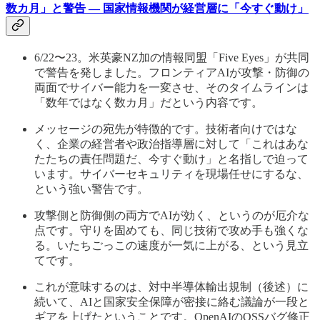
数カ月」と警告 — 国家情報機関が経営層に「今すぐ動け」
6/22〜23。米英豪NZ加の情報同盟「Five Eyes」が共同
で警告を発しました。フロンティアAIが攻撃・防御の
両面でサイバー能力を一変させ、そのタイムラインは
「数年ではなく数カ月」だという内容です。
メッセージの宛先が特徴的です。技術者向けではな
く、企業の経営者や政治指導層に対して「これはあな
たたちの責任問題だ、今すぐ動け」と名指しで迫って
います。サイバーセキュリティを現場任せにするな、
という強い警告です。
攻撃側と防御側の両方でAIが効く、というのが厄介な
点です。守りを固めても、同じ技術で攻め手も強くな
る。いたちごっこの速度が一気に上がる、という見立
てです。
これが意味するのは、対中半導体輸出規制（後述）に
続いて、AIと国家安全保障が密接に絡む議論が一段と
ギアを上げたということです。OpenAIのOSSバグ修正