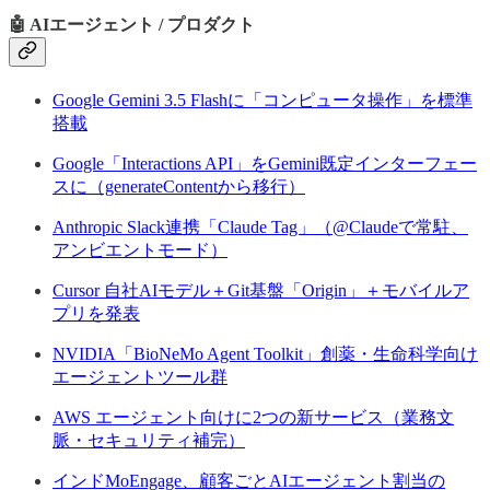
🤖 AIエージェント / プロダクト
Google Gemini 3.5 Flashに「コンピュータ操作」を標準
搭載
Google「Interactions API」をGemini既定インターフェー
スに（generateContentから移行）
Anthropic Slack連携「Claude Tag」（@Claudeで常駐、
アンビエントモード）
Cursor 自社AIモデル＋Git基盤「Origin」＋モバイルア
プリを発表
NVIDIA「BioNeMo Agent Toolkit」創薬・生命科学向け
エージェントツール群
AWS エージェント向けに2つの新サービス（業務文
脈・セキュリティ補完）
インドMoEngage、顧客ごとAIエージェント割当の