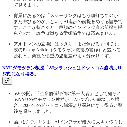
て見えます。
背景にあるのは「スケーリングはもう頭打ちなのか、
まだ伸びるのか」というAI進歩の前提をめぐる論争で
す。ここが折れると、巨額のインフラ投資の前提も揺
らぐので、論争は単なる学術論争では済みません。
アルトマンの立場ははっきり「まだ伸びる」側です。
次のPickup Article（ダモダラン教授の警鐘）と並べて
読むと、楽観と慎重の温度差がよく分かります。
NYUダモダラン教授「AIクラッシュはドットコム崩壊より
深刻になり得る」
6/20公開。「企業価値評価の第一人者」として知られ
るNYUのダモダラン教授が、AIバブルが崩壊した場
合、2000年のドットコム崩壊より深刻になり得ると警
鐘を鳴らしました。
論点は2つ。1つは、AIインフラが借入に大きく依存し