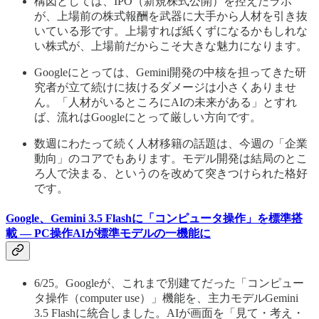
構図としては、IPO（新規株式公開）を控えたラボ
が、上場前の株式報酬を武器に大手から人材を引き抜
いている形です。上場すれば紙くずになるかもしれな
い株式が、上場前だからこそ大きな魅力になります。
Googleにとっては、Gemini開発の中核を担ってきた研
究者が立て続けに抜けるダメージは小さくありませ
ん。「人材がいるところにAIの未来がある」とすれ
ば、流れはGoogleにとって厳しい方向です。
数週にわたって続く人材移籍の話題は、今週の「企業
動向」のコアでもあります。モデル開発は結局のとこ
ろ人で決まる、というのを改めて突きつけられた格好
です。
Google、Gemini 3.5 Flashに「コンピュータ操作」を標準搭
載 — PC操作AIが標準モデルの一機能に
6/25。Googleが、これまで別建てだった「コンピュー
タ操作（computer use）」機能を、主力モデルGemini
3.5 Flashに統合しました。AIが画面を「見て・考え・