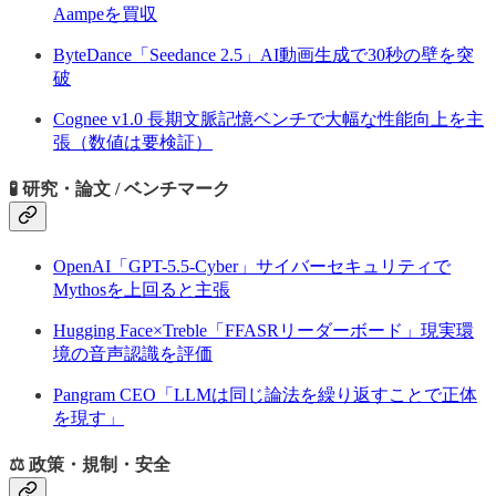
Aampeを買収
ByteDance「Seedance 2.5」AI動画生成で30秒の壁を突
破
Cognee v1.0 長期文脈記憶ベンチで大幅な性能向上を主
張（数値は要検証）
🧪 研究・論文 / ベンチマーク
OpenAI「GPT-5.5-Cyber」サイバーセキュリティで
Mythosを上回ると主張
Hugging Face×Treble「FFASRリーダーボード」現実環
境の音声認識を評価
Pangram CEO「LLMは同じ論法を繰り返すことで正体
を現す」
⚖️ 政策・規制・安全