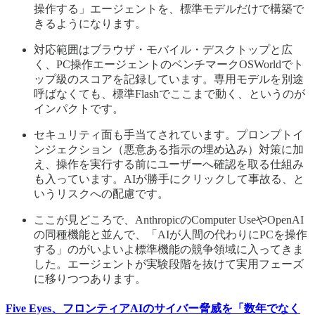
操作する」エージェントを、標準モデルだけで構築で
きるようになります。
対応範囲はブラウザ・モバイル・デスクトップと広
く、PC操作エージェントのベンチマークOSWorldでト
ップ級のスコアを記録しています。専用モデルを別途
呼ばなくても、標準Flashでここまで動く、というのが
インパクトです。
セキュリティ面も手当てされています。プロンプトイ
ンジェクション（悪意ある指示の埋め込み）対策に加
え、操作を実行する前にユーザーへ確認を取る仕組み
も入っています。AIが勝手にクリックして事故る、と
いうリスクへの配慮です。
ここが見どころで、AnthropicのComputer UseやOpenAI
の同種機能と並んで、「AIが人間の代わりにPCを操作
する」のがいよいよ標準機能の競争領域に入ってきま
した。エージェントが実験段階を抜けて実用フェーズ
に移りつつあります。
Five Eyes、フロンティアAIのサイバー脅威を「数年でなく