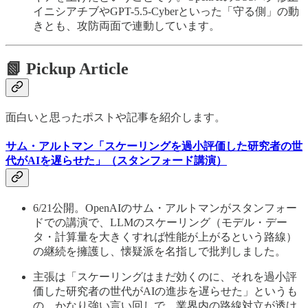
イニシアチブやGPT-5.5-Cyberといった「守る側」の動
きとも、攻防両面で連動しています。
📗 Pickup Article
面白いと思ったポストや記事を紹介します。
サム・アルトマン「スケーリングを過小評価した研究者の世
代がAIを遅らせた」（スタンフォード講演）
6/21公開。OpenAIのサム・アルトマンがスタンフォー
ドでの講演で、LLMのスケーリング（モデル・デー
タ・計算量を大きくすれば性能が上がるという路線）
の継続を擁護し、懐疑派を名指しで批判しました。
主張は「スケーリングはまだ効くのに、それを過小評
価した研究者の世代がAIの進歩を遅らせた」というも
の。かなり強い言い回しで、業界内の路線対立が透け