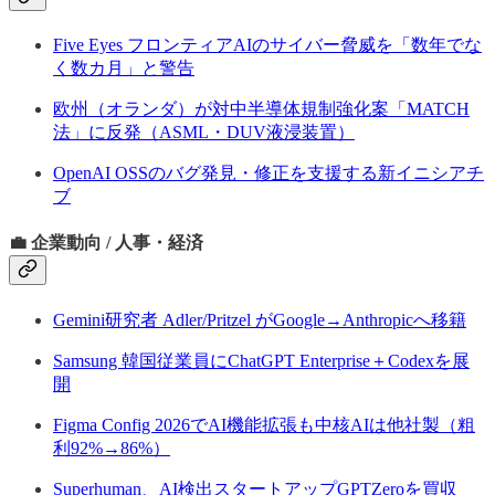
Five Eyes フロンティアAIのサイバー脅威を「数年でな
く数カ月」と警告
欧州（オランダ）が対中半導体規制強化案「MATCH
法」に反発（ASML・DUV液浸装置）
OpenAI OSSのバグ発見・修正を支援する新イニシアチ
ブ
💼 企業動向 / 人事・経済
Gemini研究者 Adler/Pritzel がGoogle→Anthropicへ移籍
Samsung 韓国従業員にChatGPT Enterprise＋Codexを展
開
Figma Config 2026でAI機能拡張も中核AIは他社製（粗
利92%→86%）
Superhuman、AI検出スタートアップGPTZeroを買収