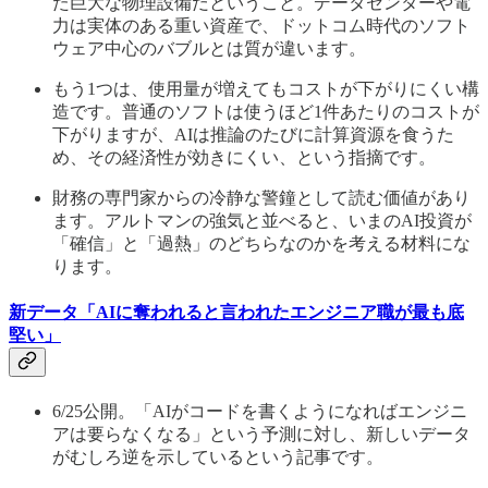
た巨大な物理設備だということ。データセンターや電
力は実体のある重い資産で、ドットコム時代のソフト
ウェア中心のバブルとは質が違います。
もう1つは、使用量が増えてもコストが下がりにくい構
造です。普通のソフトは使うほど1件あたりのコストが
下がりますが、AIは推論のたびに計算資源を食うた
め、その経済性が効きにくい、という指摘です。
財務の専門家からの冷静な警鐘として読む価値があり
ます。アルトマンの強気と並べると、いまのAI投資が
「確信」と「過熱」のどちらなのかを考える材料にな
ります。
新データ「AIに奪われると言われたエンジニア職が最も底
堅い」
6/25公開。「AIがコードを書くようになればエンジニ
アは要らなくなる」という予測に対し、新しいデータ
がむしろ逆を示しているという記事です。