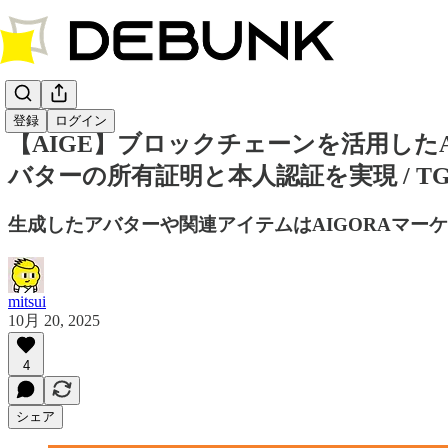
登録
ログイン
【AIGE】ブロックチェーンを活用したA
バターの所有証明と本人認証を実現 / TGE間近
生成したアバターや関連アイテムはAIGORAマー
mitsui
10月 20, 2025
4
シェア