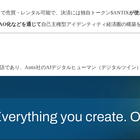
ト
で売買・レンタル可能で、決済には独自トークン$ANTIX
が使
AO化などを通じて
自己主権型アイデンティティ経済圏の構築
tive Expressionの略語であり、Antix社のAIデジタルヒューマン（デ