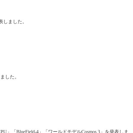
と発表しました。
得しました。
PU」「BlueField-4」「ワールドモデルCosmos 3」を発表しま