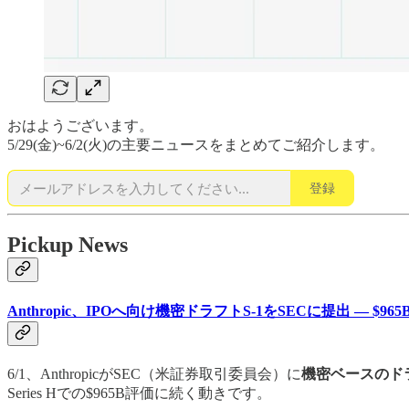
おはようございます。
5/29(金)~6/2(火)の主要ニュースをまとめてご紹介します。
登録
Pickup News
Anthropic、IPOへ向け機密ドラフトS-1をSECに提出 — $96
6/1、AnthropicがSEC（米証券取引委員会）に
機密ベースのド
Series Hでの$965B評価に続く動きです。