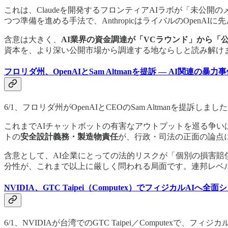
これは、Claudeを開発するフロンティアAIラボが「未
つつ準備を進める手法で、AnthropicはライバルのOpen
含意は大きく、
AI業界の資金調達が「VCラウンド」から「
資本を、より深い公開市場から調達する地ならしと読み解け
フロリダ州、OpenAIとSam Altmanを提訴 — AI関連の
6/1、フロリダ州がOpenAIとCEOのSam Altmanを提訴
これまでAIチャットボットの有害なアウトプットを巡る争い
トの
安全設計義務・製造物責任
が、行政・司法の正面の論点
含意として、AI企業にとっての法的リスクが「個別の損害
分性が、これまで以上に厳しく問われる局面です。連邦レベ
NVIDIA、GTC Taipei（Computex）でフィジカル
6/1、NVIDIAが台湾でのGTC Taipei／Comput