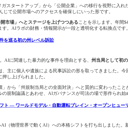
公開のメガスタートアップ」から「公開企業」への移行を視野に入
AIに先んじて公開市場へのアクセスを確保しにいった形です。
公開市場」へとステージを上げつつある
ことを示します。年間$4
ます。AIラボの財務・情報開示が一段と透明化する転換点です
暴力事件を巡る初の州レベル訴訟
しました。AIに関連した暴力的な事件を理由とする、
州当局として初の
は、主に個人や遺族による民事訴訟の形を取ってきました。今
に押し上げられました。
賠償」から「州規制当局との全面対決」へと質的に変わったこと
ルの規制論議とあわせ、AIガバナンスが司法の場で形作られ始
AIへ全面シフト — ワールドモデル・自動運転ブレイン・オープンヒュ
exで、フィジカルAI（物理世界で動くAI）への本格シフトを打ち出