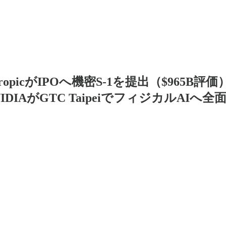
t】AnthropicがIPOへ機密S-1を提出（$965B
DIAがGTC TaipeiでフィジカルAIへ全