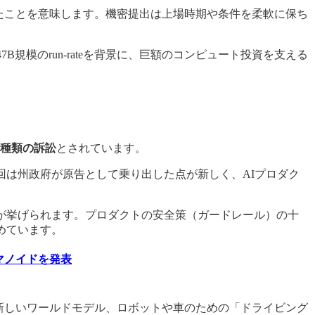
れたことを意味します。機密提出は上場時期や条件を柔軟に保ち
7B規模のrun-rateを背景に、巨額のコンピュート投資を支える
。
種類の訴訟
とされています。
回は州政府が原告として乗り出した点が新しく、AIプロダク
が挙げられます。プロダクトの安全策（ガードレール）の十
めています。
ーマノイドを発表
しました。新しいワールドモデル、ロボットや車のための「ドライビング