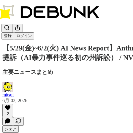
DEBUNK AI
登録
ログイン
【5/29(金)~6/2(火) AI News Repor
提訴（AI暴力事件巡る初の州訴訟） / NVI
主要ニュースまとめ
mitsui
6月 02, 2026
2
シェア