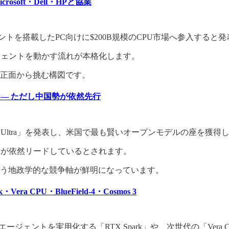
osoft・Dell・HPと協業
AIエージェントを搭載したPC向けに$200B規模のCPU市場へ参入する
ジェントを動かす流れが本格化します。
IAが正面から挑む構図です。
デルに — ただし中国勢が依然先行
ron 3 Ultra」を発表し、米国で最も賢いオープンモデルの座を獲
等）が依然リードしているとされます。
う地政学的な競争軸が鮮明になっています。
ra CPU・BlueField-4・Cosmos 3
ルAIエージェントを実用化する「RTX Spark」や、次世代の「Vera C