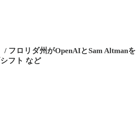
評価） / フロリダ州がOpenAIとSam Altmanを
面シフト など