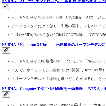
NVIDIA、AIエージェントPCで$200BのCPU市場へ参入 — Micr
6/1、NVIDIAがMicrosoft・Dell・HPと組み、
データセンターだけでなく「手元の端末」でもAIエー
IntelやAMDが握ってきたPC向けCPU市場に、NVID
NVIDIA「Nemotron 3 Ultra」、米国最高のオープンモ
6/1、NVIDIAが550B規模のオープンモデル「Nemot
一方で、オープンモデル全体では中国勢（DeepSeek
「オープンモデルの主導権を米中どちらが握るか」とい
NVIDIA、Computexで次世代AI基盤を一挙発表 — RTX Spark・Ve
6/1、NVIDIAがComputexで、Windows端末でローカ