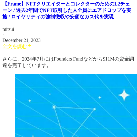
【Frame】NFTクリエイターとコレクターのためのL2チェ
ーン / 過去2年間でNFT取引した人全員にエアドロップを実
施 / ロイヤリティの強制徴収や安価なガス代を実現
mitsui
·
December 21, 2023
全文を読む
さらに、2024年7月にはFounders Fundなどから$11Mの資金調
達を完了しています。