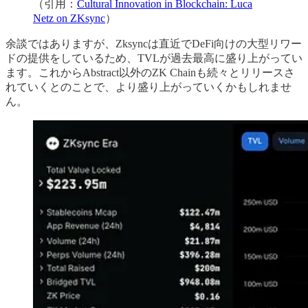
（引用：
Cultural Innovation in Blockchain: Luca
Netz on ZKsync
）
余談ではありますが、Zksyncは直近でDeFi向けの大型リワー
ドの提供をしているため、TVLが過去最高に盛り上がってい
ます。これからAbstract以外のZK Chainも続々とリリースさ
れていくとのことで、より盛り上がっていくかもしれませ
ん。