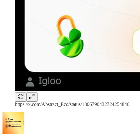
https://x.com/Abstract_Eco/status/1806790432724254846