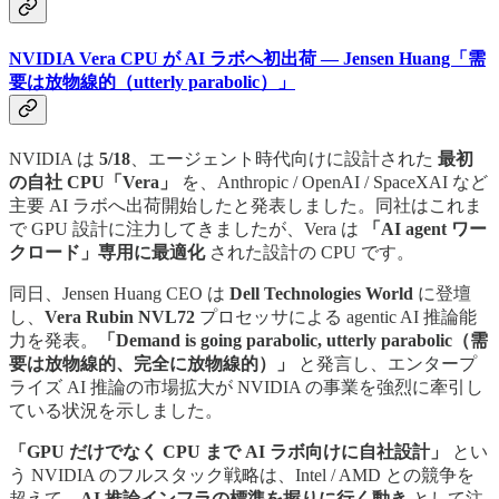
NVIDIA Vera CPU が AI ラボへ初出荷 — Jensen Huang「需
要は放物線的（utterly parabolic）」
NVIDIA は
5/18
、エージェント時代向けに設計された
最初
の自社 CPU「Vera」
を、Anthropic / OpenAI / SpaceXAI など
主要 AI ラボへ出荷開始したと発表しました。同社はこれま
で GPU 設計に注力してきましたが、Vera は
「AI agent ワー
クロード」専用に最適化
された設計の CPU です。
同日、Jensen Huang CEO は
Dell Technologies World
に登壇
し、
Vera Rubin NVL72
プロセッサによる agentic AI 推論能
力を発表。
「Demand is going parabolic, utterly parabolic（需
要は放物線的、完全に放物線的）」
と発言し、エンタープ
ライズ AI 推論の市場拡大が NVIDIA の事業を強烈に牽引し
ている状況を示しました。
「GPU だけでなく CPU まで AI ラボ向けに自社設計」
とい
う NVIDIA のフルスタック戦略は、Intel / AMD との競争を
超えて、
AI 推論インフラの標準を握りに行く動き
として注