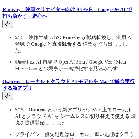
Runway、映画クリエイター向け AI から「Google を AI で
打ち負かす」野心へ
5/15、映像生成 AI の
Runway
が戦略転換し、汎用 AI
領域で
Google と直接競合する
構想を打ち出しまし
た。
動画生成 AI 市場で OpenAI Sora / Google Veo / Meta
Movie Gen との競争が一層激化する見込みです。
Osaurus、ローカル + クラウド AI モデルを Mac で統合実行
する新アプリ
5/15、
Osaurus
という新アプリが、Mac 上でローカル
AI とクラウド AI を
シームレスに切り替えて使える
環
境を提供開始しました。
プライバシー優先処理はローカル、重い処理はクラウ