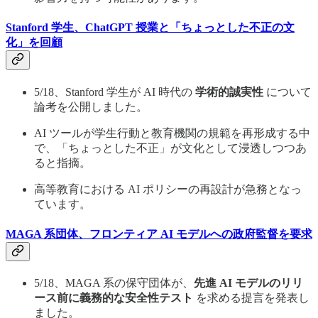
Stanford 学生、ChatGPT 授業と「ちょっとした不正の文
化」を回顧
5/18、Stanford 学生が AI 時代の
学術的誠実性
について
論考を公開しました。
AI ツールが学生行動と教育機関の規範を再形成する中
で、「ちょっとした不正」が文化として浸透しつつあ
ると指摘。
高等教育における AI ポリシーの再設計が急務となっ
ています。
MAGA 系団体、フロンティア AI モデルへの政府監督を要求
5/18、MAGA 系の保守団体が、
先進 AI モデルのリリ
ース前に義務的な安全性テスト
を求める提言を発表し
ました。