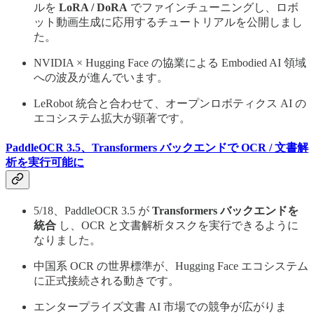
ルを
LoRA / DoRA
でファインチューニングし、ロボ
ット動画生成に応用するチュートリアルを公開しまし
た。
NVIDIA × Hugging Face の協業による Embodied AI 領域
への波及が進んでいます。
LeRobot 統合と合わせて、オープンロボティクス AI の
エコシステム拡大が顕著です。
PaddleOCR 3.5、Transformers バックエンドで OCR / 文書解
析を実行可能に
5/18、PaddleOCR 3.5 が
Transformers バックエンドを
統合
し、OCR と文書解析タスクを実行できるように
なりました。
中国系 OCR の世界標準が、Hugging Face エコシステム
に正式接続される動きです。
エンタープライズ文書 AI 市場での競争が広がりま