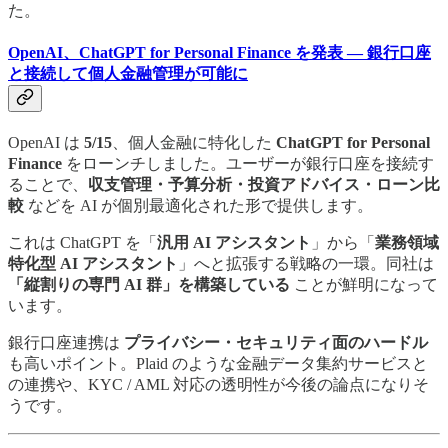
た。
OpenAI、ChatGPT for Personal Finance を発表 — 銀行口座
と接続して個人金融管理が可能に
OpenAI は
5/15
、個人金融に特化した
ChatGPT for Personal
Finance
をローンチしました。ユーザーが銀行口座を接続す
ることで、
収支管理・予算分析・投資アドバイス・ローン比
較
などを AI が個別最適化された形で提供します。
これは ChatGPT を「
汎用 AI アシスタント
」から「
業務領域
特化型 AI アシスタント
」へと拡張する戦略の一環。同社は
「縦割りの専門 AI 群」を構築している
ことが鮮明になって
います。
銀行口座連携は
プライバシー・セキュリティ面のハードル
も高いポイント。Plaid のような金融データ集約サービスと
の連携や、KYC / AML 対応の透明性が今後の論点になりそ
うです。