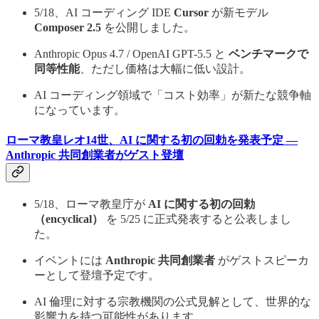
5/18、AI コーディング IDE
Cursor
が新モデル
Composer 2.5
を公開しました。
Anthropic Opus 4.7 / OpenAI GPT-5.5 と
ベンチマークで
同等性能
、ただし価格は大幅に低い設計。
AI コーディング領域で「コスト効率」が新たな競争軸
になっています。
ローマ教皇レオ14世、AI に関する初の回勅を発表予定 —
Anthropic 共同創業者がゲスト登壇
5/18、ローマ教皇庁が
AI に関する初の回勅
（encyclical）
を 5/25 に正式発表すると公表しまし
た。
イベントには
Anthropic 共同創業者
がゲストスピーカ
ーとして登壇予定です。
AI 倫理に対する宗教機関の公式見解として、世界的な
影響力を持つ可能性があります。