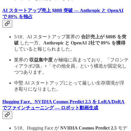
AI スタートアップ売上 $80B 突破 — Anthropic と OpenAI
で 89% を独占
5/18、AI スタートアップ業界の
合計売上が $80B を突
破
した一方、
Anthropic と OpenAI 2社で 89% を獲得
していると報じられました。
業界の
収益集中度
が極端に高まっており、「フロンテ
ィアラボ2強」+「その他全員」という構造が固定化し
つつあります。
中堅 AI スタートアップにとって厳しい生存環境が浮
き彫りになりました。
Hugging Face、NVIDIA Cosmos Predict 2.5 を LoRA/DoRA
でファインチューニング — ロボット動画生成
5/18、Hugging Face が
NVIDIA Cosmos Predict 2.5
モデ