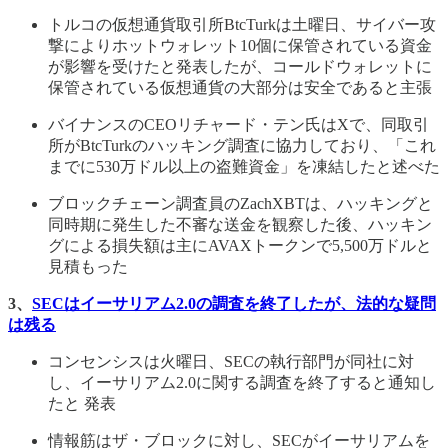
トルコの仮想通貨取引所BtcTurkは土曜日、サイバー攻
撃によりホットウォレット10個に保管されている資金
が影響を受けたと発表したが、コールドウォレットに
保管されている仮想通貨の大部分は安全であると主張
バイナンスのCEOリチャード・テン氏はXで、同取引
所がBtcTurkのハッキング調査に協力しており、「これ
までに530万ドル以上の盗難資金」を凍結したと述べた
ブロックチェーン調査員のZachXBTは、ハッキングと
同時期に発生した不審な送金を観察した後、ハッキン
グによる損失額は主にAVAXトークンで5,500万ドルと
見積もった
3、
SECはイーサリアム2.0の調査を終了したが、法的な疑問
は残る
コンセンシスは火曜日、SECの執行部門が同社に対
し、イーサリアム2.0に関する調査を終了すると通知し
たと 発表
情報筋はザ・ブロックに対し、SECがイーサリアムを