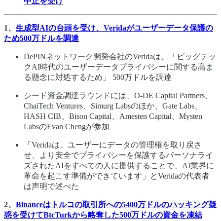
中止を受け
1、
生成型AIの台頭を受け、Veridaがユーザーデータ保護の
ため500万ドルを調達
DePINネットワーク開発会社のVeridaは、「ビッグテッ
クAI時代のユーザーデータプライバシーに関する高ま
る懸念に対処するため」 500万ドルを調達
シード資金調達ラウンドには、O-DE Capital Partners、
ChaiTech Ventures、Simurg Labsのほか、Gate Labs、
HASH CIB、Bison Capital、Amesten Capital、Mysten
LabsのEvan Chengが参加
「Veridaは、ユーザーにデータの管理権を取り戻さ
せ、より安全でプライバシーを保護するパーソナライ
ズされたAIをすべての人に提供することで、AI業界に
革命を起こす準備ができています」とVeridaの代表者
は声明で述べた
2、
Binanceはトルコの取引所への5400万ドルのハッキング疑
惑を受けてBtcTurkから略奪した500万ドルの資金を凍結