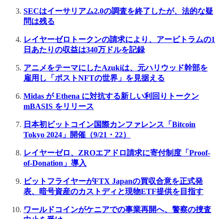
SECはイーサリアム2.0の調査を終了したが、法的な疑
問は残る
レイヤーゼロトークンの請求により、アービトラムの1
日あたりの収益は340万ドルを記録
アニメをテーマにしたAzukiは、元ハリウッド幹部を
雇用し「ポストNFTの世界」を見据える
Midas が Ethena に対抗する新しい利回りトークン
mBASIS をリリース
日本初ビットコイン国際カンファレンス「Bitcoin
Tokyo 2024」開催（9/21・22）
レイヤーゼロ、ZROエアドロ請求に寄付制度「Proof-
of-Donation」導入
ビットフライヤーがFTX Japanの買収合意を正式発
表、暗号資産のカストディと現物ETF提供を目指す
ワールドコインがケニアでの事業再開へ、警察の捜査