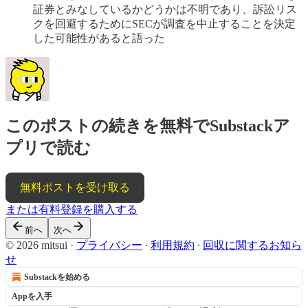
証券とみなしているかどうかは不明であり、訴訟リス
クを回避するためにSECが調査を中止することを決定
した可能性があると語った
このポストの続きを無料でSubstackア
プリで読む
無料ポストを受け取る
または有料登録を購入する
前へ
次へ
© 2026 mitsui
·
プライバシー
∙
利用規約
∙
回収に関するお知ら
せ
Substackを始める
Appを入手